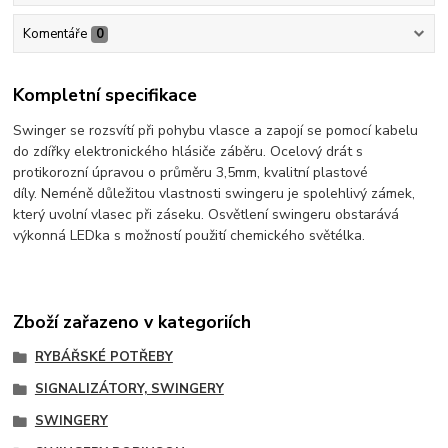
Komentáře
0
Kompletní specifikace
Swinger
se rozsvítí při pohybu vlasce a zapojí se pomocí kabelu
do zdířky elektronického hlásiče záběru. Ocelový drát s
protikorozní úpravou o průměru 3,5mm, kvalitní plastové
díly. Neméně důležitou vlastnosti
swinger
u je spolehlivý zámek,
který uvolní vlasec při záseku. Osvětlení
swinger
u obstarává
výkonná LEDka s možností použití chemického světélka.
Zboží zařazeno v kategoriích
RYBÁŘSKÉ POTŘEBY
SIGNALIZÁTORY, SWINGERY
SWINGERY