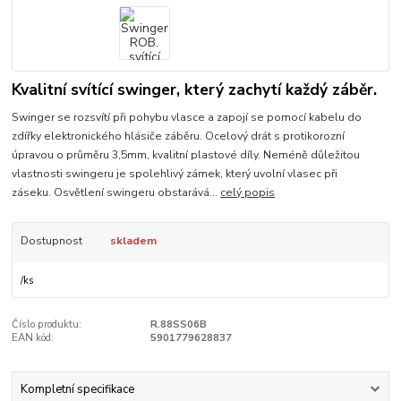
Kvalitní svítící swinger, který zachytí každý záběr.
Swinger se rozsvítí při pohybu vlasce a zapojí se pomocí kabelu do
zdířky elektronického hlásiče záběru. Ocelový drát s protikorozní
úpravou o průměru 3,5mm, kvalitní plastové díly. Neméně důležitou
vlastnosti swingeru je spolehlivý zámek, který uvolní vlasec při
záseku. Osvětlení swingeru obstarává...
celý popis
Dostupnost
skladem
/
ks
Číslo produktu:
R.88SS06B
EAN kód:
5901779628837
Kompletní specifikace