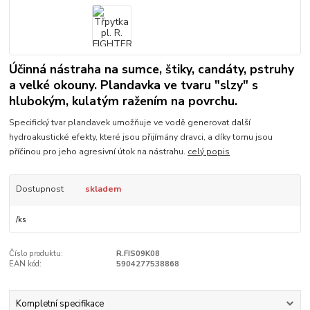
Účinná nástraha na sumce, štiky, candáty, pstruhy
a velké okouny. Plandavka ve tvaru "slzy" s
hlubokým, kulatým ražením na povrchu.
Specifický tvar plandavek umožňuje ve vodě generovat další
hydroakustické efekty, které jsou přijímány dravci, a díky tomu jsou
příčinou pro jeho agresivní útok na nástrahu.
celý popis
Dostupnost
skladem
/
ks
Číslo produktu:
R.FIS09K08
EAN kód:
5904277538868
Kompletní specifikace