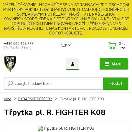
VÁŽENÍ ZÁKAZNÍCI, NACHÁZÍTE SE NA STRÁNKÁCH PRO OBCHODNÍ
PARTNERY. POKUD TEDY NEPROVOZUJETE MALOOBCHODNÍ PRODEJ
S RYBÁŘSKÝMI POTŘEBAMI, NAVŠTIVTE NÁŠ E-SHOP
KOVINFISH.STORE, KDE NAJDETE ŠIROKOU NABÍDKU A NEUSTÁLE SE
DOPLŇUJÍCÍ SORTIMENT NOVÉHO ZBOŽÍ. TĚŠÍME SE NA VAŠI
NÁVŠTĚU A NEVÁHEJTE NÁS KONTAKTOVAT, POKUD JSTE NENAŠLI
CO POTŘEBUJETE.
0
ks
+420 608 982 777
CZK
za
(Po-Pá, 8-18 hod.)
Menu
Hledat
Úvod
RYBÁŘSKÉ POTŘEBY
Třpytka pl. R. FIGHTER K08
Třpytka pl. R. FIGHTER K08