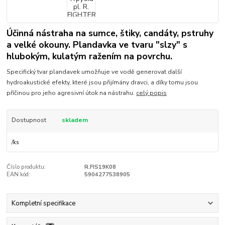
Účinná nástraha na sumce, štiky, candáty, pstruhy
a velké okouny. Plandavka ve tvaru "slzy" s
hlubokým, kulatým ražením na povrchu.
Specifický tvar plandavek umožňuje ve vodě generovat další
hydroakustické efekty, které jsou přijímány dravci, a díky tomu jsou
příčinou pro jeho agresivní útok na nástrahu.
celý popis
Dostupnost
skladem
/
ks
Číslo produktu:
R.FIS19K08
EAN kód:
5904277538905
Kompletní specifikace