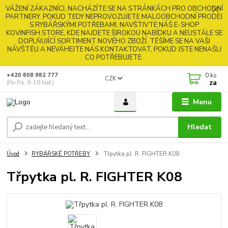
VÁŽENÍ ZÁKAZNÍCI, NACHÁZÍTE SE NA STRÁNKÁCH PRO OBCHODNÍ
PARTNERY. POKUD TEDY NEPROVOZUJETE MALOOBCHODNÍ PRODEJ
S RYBÁŘSKÝMI POTŘEBAMI, NAVŠTIVTE NÁŠ E-SHOP
KOVINFISH.STORE, KDE NAJDETE ŠIROKOU NABÍDKU A NEUSTÁLE SE
DOPLŇUJÍCÍ SORTIMENT NOVÉHO ZBOŽÍ. TĚŠÍME SE NA VAŠI
NÁVŠTĚU A NEVÁHEJTE NÁS KONTAKTOVAT, POKUD JSTE NENAŠLI
CO POTŘEBUJETE.
0
ks
+420 608 982 777
CZK
za
(Po-Pá, 8-18 hod.)
Menu
Hledat
Úvod
RYBÁŘSKÉ POTŘEBY
Třpytka pl. R. FIGHTER K08
Třpytka pl. R. FIGHTER K08