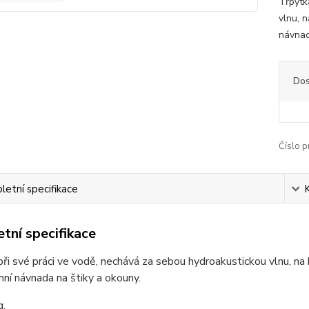
Třpytk
vlnu, 
návnad
Dos
Číslo p
etní specifikace
tní specifikace
ři své práci ve vodě, nechává za sebou hydroakustickou vlnu, na k
ní návnada na štiky a okouny.
g.