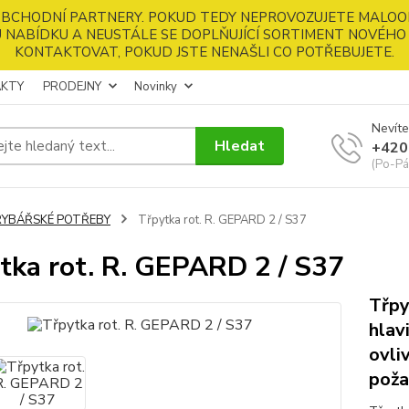
 OBCHODNÍ PARTNERY. POKUD TEDY NEPROVOZUJETE MALOO
 NABÍDKU A NEUSTÁLE SE DOPLŇUJÍCÍ SORTIMENT NOVÉHO 
KONTAKTOVAT, POKUD JSTE NENAŠLI CO POTŘEBUJETE.
KTY
PRODEJNY
Novinky
Nevíte
Hledat
+420
(Po-Pá
RYBÁŘSKÉ POTŘEBY
Třpytka rot. R. GEPARD 2 / S37
tka rot. R. GEPARD 2 / S37
Třpy
hlav
ovli
poža