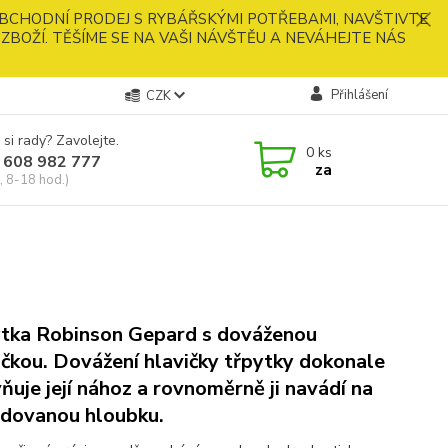
BCHODNÍ PRODEJ S RYBÁŘSKÝMI POTŘEBAMI, NAVŠTIVTE
ZBOŽÍ. TĚŠÍME SE NA VAŠI NÁVŠTĚU A NEVÁHEJTE NÁS
Přihlášení
CZK
 si rady? Zavolejte.
0
ks
 608 982 777
za
, 8-18 hod.)
tka Robinson Gepard s dováženou
ičkou. Dovážení hlavičky třpytky dokonale
vňuje její nához a rovnoměrně ji navádí na
dovanou hloubku.