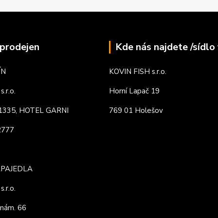
prodejen
Kde nás najdete /sídlo 
ÍN
KOVIN FISH s.r.o.
.r.o.
Horní Lapač 19
. 1335, HOTEL GARNI
769 01 Holešov
82777
APAJEDLA
.r.o.
nám. 66