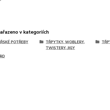
zařazeno v kategoriích
ŘSKÉ POTŘEBY
TŘPYTKY, WOBLERY,
TŘP
TWISTERY, JIGY
RD