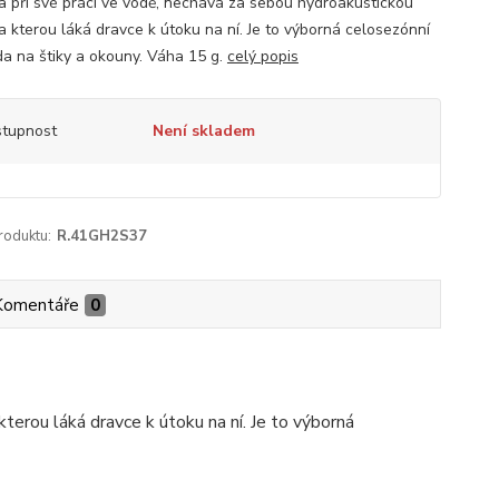
a při své práci ve vodě, nechává za sebou hydroakustickou
na kterou láká dravce k útoku na ní. Je to výborná celosezónní
a na štiky a okouny. Váha 15 g.
celý popis
tupnost
Není skladem
roduktu:
R.41GH2S37
Komentáře
0
terou láká dravce k útoku na ní. Je to výborná