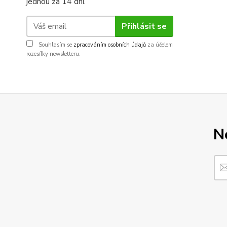
jednou za 14 dní.
Přihlásit se
Souhlasím se
zpracováním osobních údajů
za účelem
rozesílky newsletteru.
N