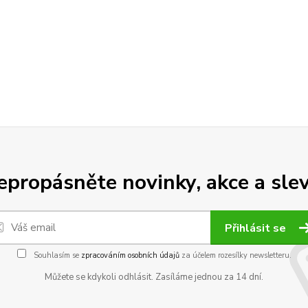
epropásněte novinky, akce a slev
Přihlásit se
Souhlasím se
zpracováním osobních údajů
za účelem rozesílky newsletteru.
Můžete se kdykoli odhlásit. Zasíláme jednou za 14 dní.