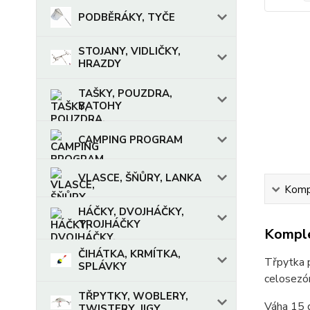
PODBĚRÁKY, TYČE
STOJANY, VIDLIČKY,
HRAZDY
TAŠKY, POUZDRA,
BATOHY
CAMPING PROGRAM
VLASCE, ŠŇŮRY, LANKA
Kompl
HÁČKY, DVOJHÁČKY,
TROJHÁČKY
Komple
ČIHÁTKA, KRMÍTKA,
Třpytka p
SPLÁVKY
celosezón
TŘPYTKY, WOBLERY,
Váha 15 
TWISTERY, JIGY