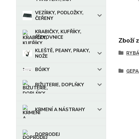
VEZÍRKY, PODLOŽKY,
ČEŘENY
KRABIČKY, KUFŘÍKY,
ŘÍZKOVNICE
Zboží 
KLEŠTĚ, PEANY, PRAKY,
RYBÁ
NOŽE
BÓJKY
GEPA
BIŽUTERIE, DOPLŇKY
KRMENÍ A NÁSTRAHY
DOPRODEJ