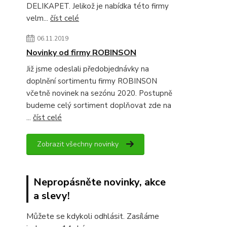
DELIKAPET. Jelikož je nabídka této firmy
velm...
číst celé
06.11.2019
Novinky od firmy ROBINSON
Již jsme odeslali předobjednávky na
doplnění sortimentu firmy ROBINSON
včetně novinek na sezónu 2020. Postupně
budeme celý sortiment doplňovat zde na
...
číst celé
Zobrazit všechny novinky
Nepropásněte novinky, akce
a slevy!
Můžete se kdykoli odhlásit. Zasíláme