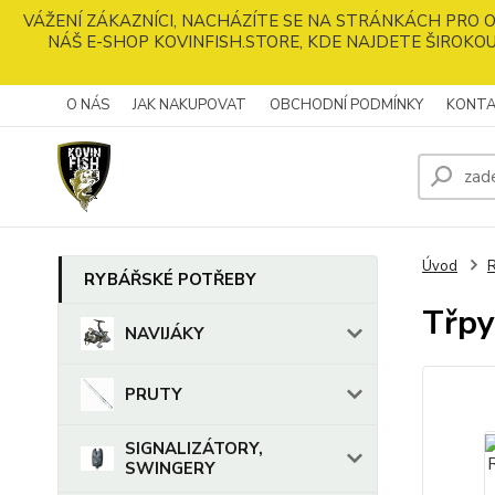
VÁŽENÍ ZÁKAZNÍCI, NACHÁZÍTE SE NA STRÁNKÁCH PRO
NÁŠ E-SHOP KOVINFISH.STORE, KDE NAJDETE ŠIROKOU
O NÁS
JAK NAKUPOVAT
OBCHODNÍ PODMÍNKY
KONTA
Úvod
RYBÁŘSKÉ POTŘEBY
Třpy
NAVIJÁKY
PRUTY
SIGNALIZÁTORY,
SWINGERY