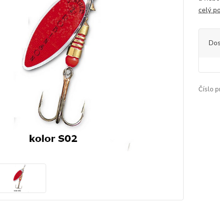
celý p
Dos
Číslo p