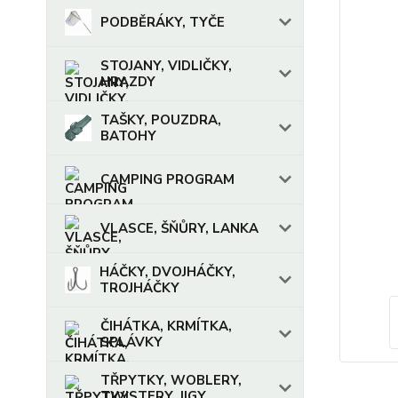
PODBĚRÁKY, TYČE
STOJANY, VIDLIČKY,
HRAZDY
TAŠKY, POUZDRA,
BATOHY
CAMPING PROGRAM
VLASCE, ŠŇŮRY, LANKA
HÁČKY, DVOJHÁČKY,
TROJHÁČKY
ČIHÁTKA, KRMÍTKA,
SPLÁVKY
TŘPYTKY, WOBLERY,
TWISTERY, JIGY