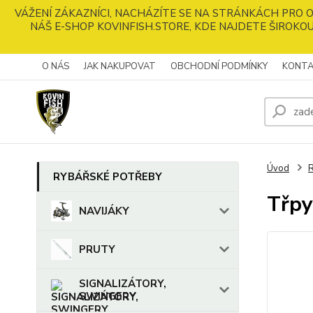
VÁŽENÍ ZÁKAZNÍCI, NACHÁZÍTE SE NA STRÁNKÁCH PRO
NÁŠ E-SHOP KOVINFISH.STORE, KDE NAJDETE ŠIROKOU
O NÁS
JAK NAKUPOVAT
OBCHODNÍ PODMÍNKY
KONTA
Úvod
RYBÁŘSKÉ POTŘEBY
Třpy
NAVIJÁKY
PRUTY
SIGNALIZÁTORY,
SWINGERY