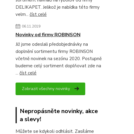
sortiment návnad na rybolov od firmy
DELIKAPET. Jelikož je nabídka této firmy
velm...
číst celé
06.11.2019
Novinky od firmy ROBINSON
Již jsme odeslali předobjednávky na
doplnění sortimentu firmy ROBINSON
včetně novinek na sezónu 2020. Postupně
budeme celý sortiment doplňovat zde na
...
číst celé
Zobrazit všechny novinky
Nepropásněte novinky, akce
a slevy!
Můžete se kdykoli odhlásit. Zasíláme