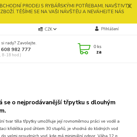
BCHODNÍ PRODEJ S RYBÁŘSKÝMI POTŘEBAMI, NAVŠTIVTE
ZBOŽÍ. TĚŠÍME SE NA VAŠI NÁVŠTĚU A NEVÁHEJTE NÁS
Přihlášení
CZK
 si rady? Zavolejte.
0
ks
 608 982 777
za
, 8-18 hod.)
á se o nejprodávanější třpytku s dlouhým
em.
lní tvar těla třpytky umožňuje její rovnoměrnou práci ve vodě a
otaci křidélka pod úhlem 30 stupňů, je vhodná do klidných vod
 do velmi proudných vod, kde má minimální odpor. Váha 12 g