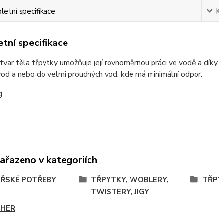
etní specifikace
tní specifikace
 tvar těla třpytky umožňuje její rovnoměrnou práci ve vodě a dík
vod a nebo do velmi proudných vod, kde má minimální odpor.
g
zařazeno v kategoriích
ŘSKÉ POTŘEBY
TŘPYTKY, WOBLERY,
TŘP
TWISTERY, JIGY
THER