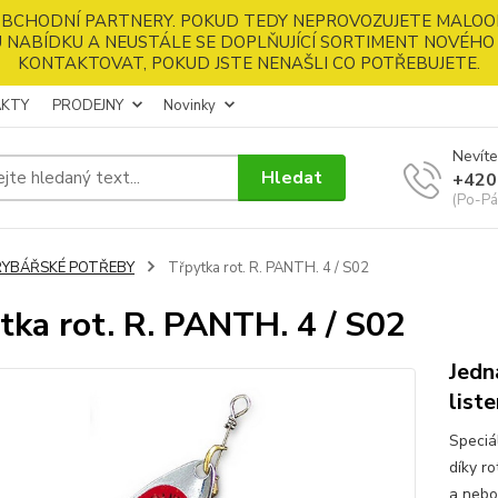
 OBCHODNÍ PARTNERY. POKUD TEDY NEPROVOZUJETE MALOO
 NABÍDKU A NEUSTÁLE SE DOPLŇUJÍCÍ SORTIMENT NOVÉHO 
KONTAKTOVAT, POKUD JSTE NENAŠLI CO POTŘEBUJETE.
KTY
PRODEJNY
Novinky
Nevíte
Hledat
+420
(Po-Pá
RYBÁŘSKÉ POTŘEBY
Třpytka rot. R. PANTH. 4 / S02
tka rot. R. PANTH. 4 / S02
Jedn
list
Speciá
díky r
a nebo