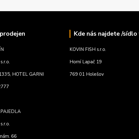
prodejen
Kde nás najdete /sídlo 
ÍN
KOVIN FISH s.r.o.
.r.o.
Horní Lapač 19
. 1335, HOTEL GARNI
769 01 Holešov
82777
APAJEDLA
.r.o.
nám. 66