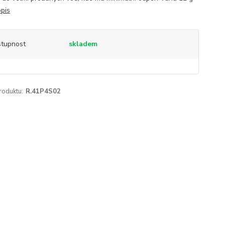
opis
tupnost
skladem
roduktu:
R.41P4S02