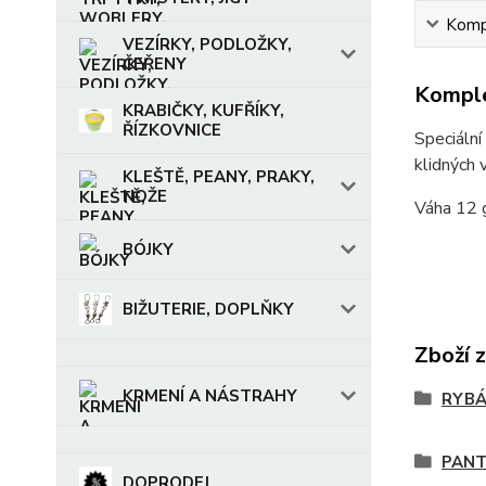
Kompl
VEZÍRKY, PODLOŽKY,
ČEŘENY
Komple
KRABIČKY, KUFŘÍKY,
ŘÍZKOVNICE
Speciální
klidných 
KLEŠTĚ, PEANY, PRAKY,
NOŽE
Váha 12 
BÓJKY
BIŽUTERIE, DOPLŇKY
Zboží 
KRMENÍ A NÁSTRAHY
RYBÁ
PAN
DOPRODEJ