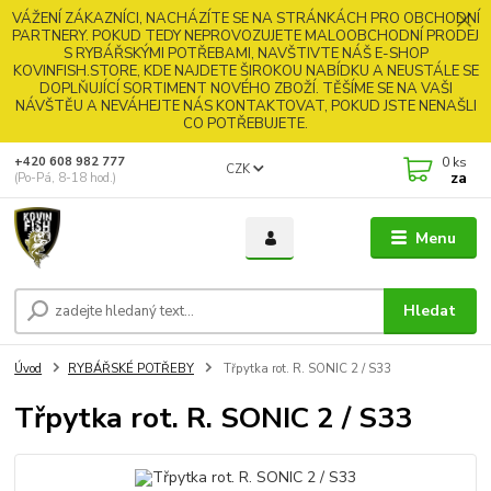
VÁŽENÍ ZÁKAZNÍCI, NACHÁZÍTE SE NA STRÁNKÁCH PRO OBCHODNÍ
PARTNERY. POKUD TEDY NEPROVOZUJETE MALOOBCHODNÍ PRODEJ
S RYBÁŘSKÝMI POTŘEBAMI, NAVŠTIVTE NÁŠ E-SHOP
KOVINFISH.STORE, KDE NAJDETE ŠIROKOU NABÍDKU A NEUSTÁLE SE
DOPLŇUJÍCÍ SORTIMENT NOVÉHO ZBOŽÍ. TĚŠÍME SE NA VAŠI
NÁVŠTĚU A NEVÁHEJTE NÁS KONTAKTOVAT, POKUD JSTE NENAŠLI
CO POTŘEBUJETE.
0
ks
+420 608 982 777
CZK
za
(Po-Pá, 8-18 hod.)
Menu
Hledat
Úvod
RYBÁŘSKÉ POTŘEBY
Třpytka rot. R. SONIC 2 / S33
Třpytka rot. R. SONIC 2 / S33