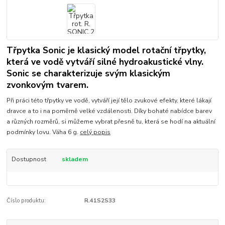
Třpytka Sonic je klasický model rotační třpytky,
která ve vodě vytváří silné hydroakustické vlny.
Sonic se charakterizuje svým klasickým
zvonkovým tvarem.
Při práci této třpytky ve vodě, vytváří její tělo zvukové efekty, které lákají
dravce a to i na poměrně velké vzdálenosti. Díky bohaté nabídce barev
a různých rozměrů, si můžeme vybrat přesně tu, která se hodí na aktuální
podmínky lovu. Váha 6 g.
celý popis
Dostupnost
skladem
Číslo produktu:
R.41S2S33