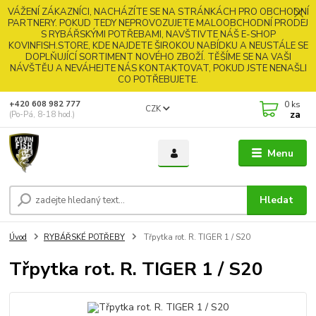
VÁŽENÍ ZÁKAZNÍCI, NACHÁZÍTE SE NA STRÁNKÁCH PRO OBCHODNÍ
PARTNERY. POKUD TEDY NEPROVOZUJETE MALOOBCHODNÍ PRODEJ
S RYBÁŘSKÝMI POTŘEBAMI, NAVŠTIVTE NÁŠ E-SHOP
KOVINFISH.STORE, KDE NAJDETE ŠIROKOU NABÍDKU A NEUSTÁLE SE
DOPLŇUJÍCÍ SORTIMENT NOVÉHO ZBOŽÍ. TĚŠÍME SE NA VAŠI
NÁVŠTĚU A NEVÁHEJTE NÁS KONTAKTOVAT, POKUD JSTE NENAŠLI
CO POTŘEBUJETE.
0
ks
+420 608 982 777
CZK
za
(Po-Pá, 8-18 hod.)
Menu
Hledat
Úvod
RYBÁŘSKÉ POTŘEBY
Třpytka rot. R. TIGER 1 / S20
Třpytka rot. R. TIGER 1 / S20