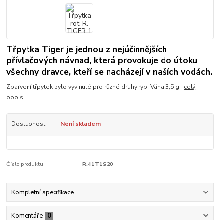
Třpytka Tiger je jednou z nejúčinnějších
přívlačových návnad, která provokuje do útoku
všechny dravce, kteří se nacházejí v naších vodách.
Zbarvení třpytek bylo vyvinuté pro různé druhy ryb. Váha 3,5 g
celý
popis
Dostupnost
Není skladem
Číslo produktu:
R.41T1S20
Kompletní specifikace
Komentáře
0