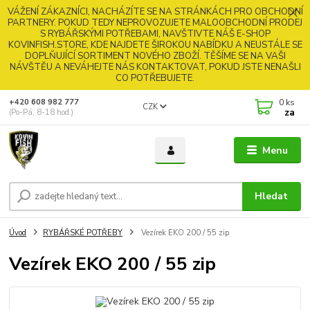
VÁŽENÍ ZÁKAZNÍCI, NACHÁZÍTE SE NA STRÁNKÁCH PRO OBCHODNÍ
PARTNERY. POKUD TEDY NEPROVOZUJETE MALOOBCHODNÍ PRODEJ
S RYBÁŘSKÝMI POTŘEBAMI, NAVŠTIVTE NÁŠ E-SHOP
KOVINFISH.STORE, KDE NAJDETE ŠIROKOU NABÍDKU A NEUSTÁLE SE
DOPLŇUJÍCÍ SORTIMENT NOVÉHO ZBOŽÍ. TĚŠÍME SE NA VAŠI
NÁVŠTĚU A NEVÁHEJTE NÁS KONTAKTOVAT, POKUD JSTE NENAŠLI
CO POTŘEBUJETE.
0
ks
+420 608 982 777
CZK
za
(Po-Pá, 8-18 hod.)
Menu
Hledat
Úvod
RYBÁŘSKÉ POTŘEBY
Vezírek EKO 200 / 55 zip
Vezírek EKO 200 / 55 zip