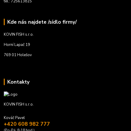
tel.: 725613815
Kde nás najdete /sídlo firmy/
KOVIN FISH s.r.o.
Horní Lapač 19
769 01 Holešov
Kontakty
KOVIN FISH s.r.o.
Kováč Pavel
+420 608 982 777
(Po-Pá, 8-18 hod.)