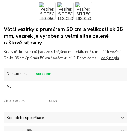
Větší vezírky s průměrem 50 cm a velikostí ok 35
mm, vezírek je vyroben z velmi silné zelené
rašlové siťoviny.
Kruhy těchto vezírků jsou ze silnějšího materiálu než u menších vezírků.
Délka 85 cm / průměr 50 cm / počet kruhů 2. Barva černá.
celý popis
Dostupnost
skladem
/
ks
Číslo produktu:
SI.50
Kompletní specifikace