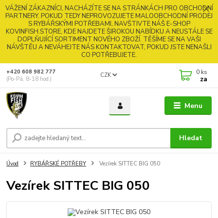
VÁŽENÍ ZÁKAZNÍCI, NACHÁZÍTE SE NA STRÁNKÁCH PRO OBCHODNÍ
PARTNERY. POKUD TEDY NEPROVOZUJETE MALOOBCHODNÍ PRODEJ
S RYBÁŘSKÝMI POTŘEBAMI, NAVŠTIVTE NÁŠ E-SHOP
KOVINFISH.STORE, KDE NAJDETE ŠIROKOU NABÍDKU A NEUSTÁLE SE
DOPLŇUJÍCÍ SORTIMENT NOVÉHO ZBOŽÍ. TĚŠÍME SE NA VAŠI
NÁVŠTĚU A NEVÁHEJTE NÁS KONTAKTOVAT, POKUD JSTE NENAŠLI
CO POTŘEBUJETE.
0
ks
+420 608 982 777
CZK
za
(Po-Pá, 8-18 hod.)
Menu
Hledat
Úvod
RYBÁŘSKÉ POTŘEBY
Vezírek SITTEC BIG 050
Vezírek SITTEC BIG 050