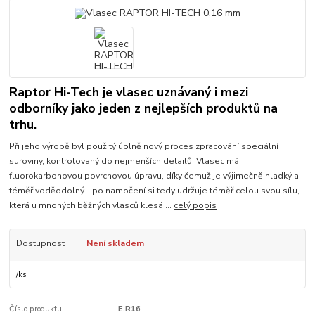
Raptor Hi-Tech je vlasec uznávaný i mezi
odborníky jako jeden z nejlepších produktů na
trhu.
Při jeho výrobě byl použitý úplně nový proces zpracování speciální
suroviny, kontrolovaný do nejmenších detailů. Vlasec má
fluorokarbonovou povrchovou úpravu, díky čemuž je výjimečně hladký a
téměř voděodolný. I po namočení si tedy udržuje téměř celou svou sílu,
která u mnohých běžných vlasců klesá ...
celý popis
Dostupnost
Není skladem
/
ks
Číslo produktu:
E.R16