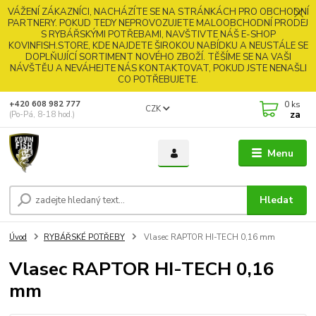
VÁŽENÍ ZÁKAZNÍCI, NACHÁZÍTE SE NA STRÁNKÁCH PRO OBCHODNÍ
PARTNERY. POKUD TEDY NEPROVOZUJETE MALOOBCHODNÍ PRODEJ
S RYBÁŘSKÝMI POTŘEBAMI, NAVŠTIVTE NÁŠ E-SHOP
KOVINFISH.STORE, KDE NAJDETE ŠIROKOU NABÍDKU A NEUSTÁLE SE
DOPLŇUJÍCÍ SORTIMENT NOVÉHO ZBOŽÍ. TĚŠÍME SE NA VAŠI
NÁVŠTĚU A NEVÁHEJTE NÁS KONTAKTOVAT, POKUD JSTE NENAŠLI
CO POTŘEBUJETE.
0
ks
+420 608 982 777
CZK
za
(Po-Pá, 8-18 hod.)
Menu
Hledat
Úvod
RYBÁŘSKÉ POTŘEBY
Vlasec RAPTOR HI-TECH 0,16 mm
Vlasec RAPTOR HI-TECH 0,16
mm