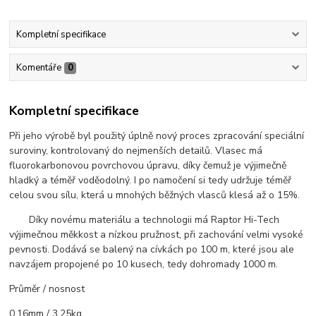
Kompletní specifikace
Komentáře
0
Kompletní specifikace
Při jeho výrobě byl použitý úplně nový proces zpracování speciální
suroviny, kontrolovaný do nejmenších detailů. Vlasec má
fluorokarbonovou povrchovou úpravu, díky čemuž je výjimečně
hladký a téměř voděodolný. I po namočení si tedy udržuje téměř
celou svou sílu, která u mnohých běžných vlasců klesá až o 15%.
Díky novému materiálu a technologii má Raptor Hi-Tech
výjimečnou měkkost a nízkou pružnost, při zachování velmi vysoké
pevnosti. Dodává se balený na cívkách po 100 m, které jsou ale
navzájem propojené po 10 kusech, tedy dohromady 1000 m.
Průměr / nosnost
0,16mm / 3,25kg