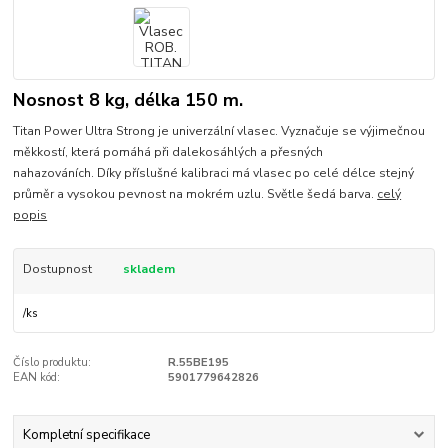
Nosnost 8 kg, délka 150 m.
Titan Power Ultra Strong je univerzální vlasec. Vyznačuje se výjimečnou
měkkostí, která pomáhá při dalekosáhlých a přesných
nahazováních. Díky příslušné kalibraci má vlasec po celé délce stejný
průměr a vysokou pevnost na mokrém uzlu. Světle šedá barva.
celý
popis
Dostupnost
skladem
/
ks
Číslo produktu:
R.55BE195
EAN kód:
5901779642826
Kompletní specifikace