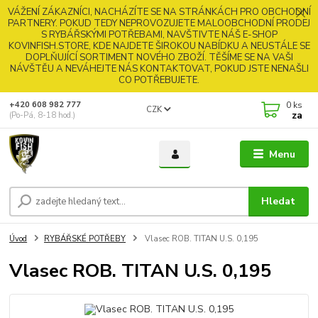
VÁŽENÍ ZÁKAZNÍCI, NACHÁZÍTE SE NA STRÁNKÁCH PRO OBCHODNÍ
PARTNERY. POKUD TEDY NEPROVOZUJETE MALOOBCHODNÍ PRODEJ
S RYBÁŘSKÝMI POTŘEBAMI, NAVŠTIVTE NÁŠ E-SHOP
KOVINFISH.STORE, KDE NAJDETE ŠIROKOU NABÍDKU A NEUSTÁLE SE
DOPLŇUJÍCÍ SORTIMENT NOVÉHO ZBOŽÍ. TĚŠÍME SE NA VAŠI
NÁVŠTĚU A NEVÁHEJTE NÁS KONTAKTOVAT, POKUD JSTE NENAŠLI
CO POTŘEBUJETE.
0
ks
+420 608 982 777
CZK
za
(Po-Pá, 8-18 hod.)
Menu
Hledat
Úvod
RYBÁŘSKÉ POTŘEBY
Vlasec ROB. TITAN U.S. 0,195
Vlasec ROB. TITAN U.S. 0,195