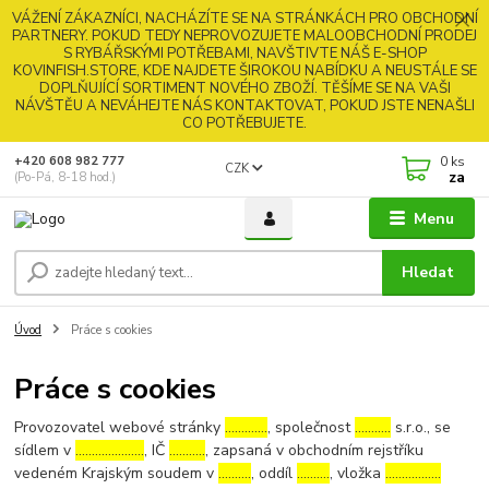
VÁŽENÍ ZÁKAZNÍCI, NACHÁZÍTE SE NA STRÁNKÁCH PRO OBCHODNÍ
PARTNERY. POKUD TEDY NEPROVOZUJETE MALOOBCHODNÍ PRODEJ
S RYBÁŘSKÝMI POTŘEBAMI, NAVŠTIVTE NÁŠ E-SHOP
KOVINFISH.STORE, KDE NAJDETE ŠIROKOU NABÍDKU A NEUSTÁLE SE
DOPLŇUJÍCÍ SORTIMENT NOVÉHO ZBOŽÍ. TĚŠÍME SE NA VAŠI
NÁVŠTĚU A NEVÁHEJTE NÁS KONTAKTOVAT, POKUD JSTE NENAŠLI
CO POTŘEBUJETE.
0
ks
+420 608 982 777
CZK
za
(Po-Pá, 8-18 hod.)
Menu
Hledat
Úvod
Práce s cookies
Práce s cookies
Provozovatel webové stránky
………….
, společnost
………..
s.r.o., se
sídlem v
…………………
, IČ
………..
, zapsaná v obchodním rejstříku
vedeném Krajským soudem v
……….
, oddíl
……….
, vložka
……………..