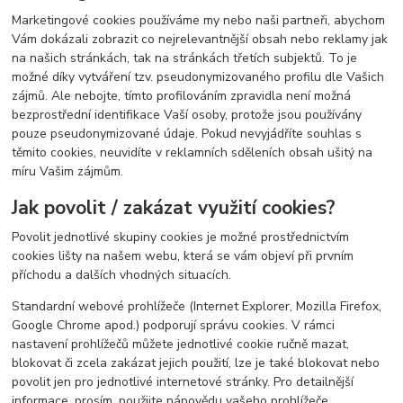
Marketingové cookies používáme my nebo naši partneři, abychom
Vám dokázali zobrazit co nejrelevantnější obsah nebo reklamy jak
na našich stránkách, tak na stránkách třetích subjektů. To je
možné díky vytváření tzv. pseudonymizovaného profilu dle Vašich
zájmů. Ale nebojte, tímto profilováním zpravidla není možná
bezprostřední identifikace Vaší osoby, protože jsou používány
pouze pseudonymizované údaje. Pokud nevyjádříte souhlas s
těmito cookies, neuvidíte v reklamních sděleních obsah ušitý na
míru Vašim zájmům.
Jak povolit / zakázat využití cookies?
Povolit jednotlivé skupiny cookies je možné prostřednictvím
cookies lišty na našem webu, která se vám objeví při prvním
příchodu a dalších vhodných situacích.
Standardní webové prohlížeče (Internet Explorer, Mozilla Firefox,
Google Chrome apod.) podporují správu cookies. V rámci
nastavení prohlížečů můžete jednotlivé cookie ručně mazat,
blokovat či zcela zakázat jejich použití, lze je také blokovat nebo
povolit jen pro jednotlivé internetové stránky. Pro detailnější
informace, prosím, použijte nápovědu vašeho prohlížeče.