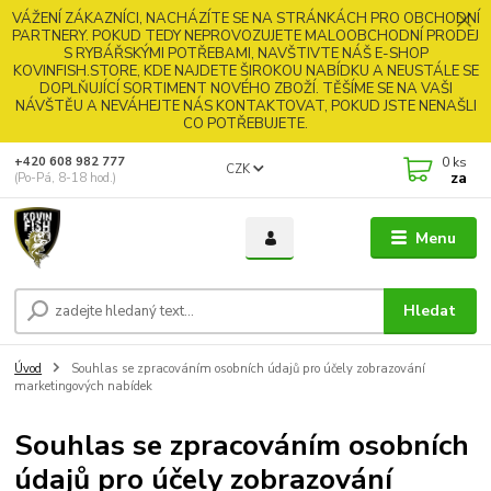
VÁŽENÍ ZÁKAZNÍCI, NACHÁZÍTE SE NA STRÁNKÁCH PRO OBCHODNÍ
PARTNERY. POKUD TEDY NEPROVOZUJETE MALOOBCHODNÍ PRODEJ
S RYBÁŘSKÝMI POTŘEBAMI, NAVŠTIVTE NÁŠ E-SHOP
KOVINFISH.STORE, KDE NAJDETE ŠIROKOU NABÍDKU A NEUSTÁLE SE
DOPLŇUJÍCÍ SORTIMENT NOVÉHO ZBOŽÍ. TĚŠÍME SE NA VAŠI
NÁVŠTĚU A NEVÁHEJTE NÁS KONTAKTOVAT, POKUD JSTE NENAŠLI
CO POTŘEBUJETE.
0
ks
+420 608 982 777
CZK
za
(Po-Pá, 8-18 hod.)
Menu
Hledat
Úvod
Souhlas se zpracováním osobních údajů pro účely zobrazování
marketingových nabídek
Souhlas se zpracováním osobních
údajů pro účely zobrazování