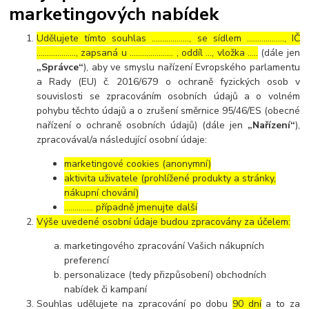
marketingových nabídek
Udělujete tímto souhlas ……………..., se sídlem ………………, IČ
………………., zapsaná u ………………… , oddíl …, vložka …..
(dále jen
„Správce“
), aby ve smyslu nařízení Evropského parlamentu
a Rady (EU) č. 2016/679 o ochraně fyzických osob v
souvislosti se zpracováním osobních údajů a o volném
pohybu těchto údajů a o zrušení směrnice 95/46/ES (obecné
nařízení o ochraně osobních údajů) (dále jen
„Nařízení“
),
zpracovával/a následující osobní údaje:
marketingové cookies (anonymní)
aktivita uživatele (prohlížené produkty a stránky,
nákupní chování)
………….. případně jmenujte další
Výše uvedené osobní údaje budou zpracovány za účelem:
marketingového zpracování Vašich nákupních
preferencí
personalizace (tedy přizpůsobení) obchodních
nabídek či kampaní
Souhlas udělujete na zpracování po dobu
90 dní
a to za