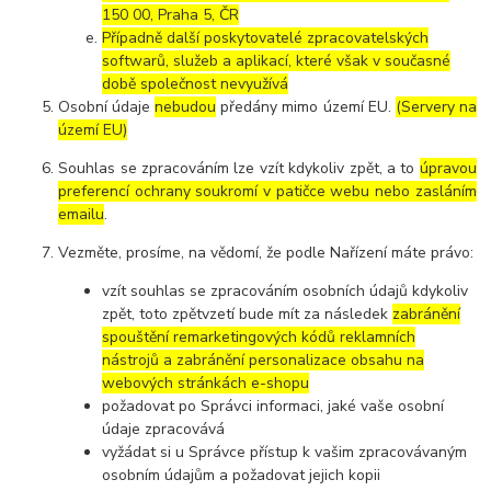
150 00, Praha 5, ČR
Případně další poskytovatelé zpracovatelských
softwarů, služeb a aplikací, které však v současné
době společnost nevyužívá
Osobní údaje
nebudou
předány mimo území EU.
(Servery na
území EU)
Souhlas se zpracováním lze vzít kdykoliv zpět, a to
úpravou
preferencí ochrany soukromí v patičce webu nebo zasláním
emailu
.
Vezměte, prosíme, na vědomí, že podle Nařízení máte právo:
vzít souhlas se zpracováním osobních údajů kdykoliv
zpět, toto zpětvzetí bude mít za následek
zabránění
spouštění remarketingových kódů reklamních
nástrojů a zabránění personalizace obsahu na
webových stránkách e-shopu
požadovat po Správci informaci, jaké vaše osobní
údaje zpracovává
vyžádat si u Správce přístup k vašim zpracovávaným
osobním údajům a požadovat jejich kopii