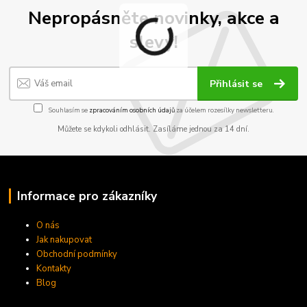
Nepropásněte novinky, akce a
slevy!
Přihlásit se
Souhlasím se
zpracováním osobních údajů
za účelem rozesílky newsletteru.
Můžete se kdykoli odhlásit. Zasíláme jednou za 14 dní.
Informace pro zákazníky
O nás
Jak nakupovat
Obchodní podmínky
Kontakty
Blog