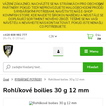
VÁŽENÍ ZÁKAZNÍCI, NACHÁZÍTE SE NA STRÁNKÁCH PRO OBCHODNÍ
PARTNERY. POKUD TEDY NEPROVOZUJETE MALOOBCHODNÍ PRODEJ
S RYBÁŘSKÝMI POTŘEBAMI, NAVŠTIVTE NÁŠ E-SHOP
KOVINFISH.STORE, KDE NAJDETE ŠIROKOU NABÍDKU A NEUSTÁLE SE
DOPLŇUJÍCÍ SORTIMENT NOVÉHO ZBOŽÍ. TĚŠÍME SE NA VAŠI
NÁVŠTĚU A NEVÁHEJTE NÁS KONTAKTOVAT, POKUD JSTE NENAŠLI
CO POTŘEBUJETE.
0
ks
+420 608 982 777
CZK
za
(Po-Pá, 8-18 hod.)
Menu
Hledat
Úvod
RYBÁŘSKÉ POTŘEBY
Rohlíkové boilies 30 g 12 mm
Rohlíkové boilies 30 g 12 mm