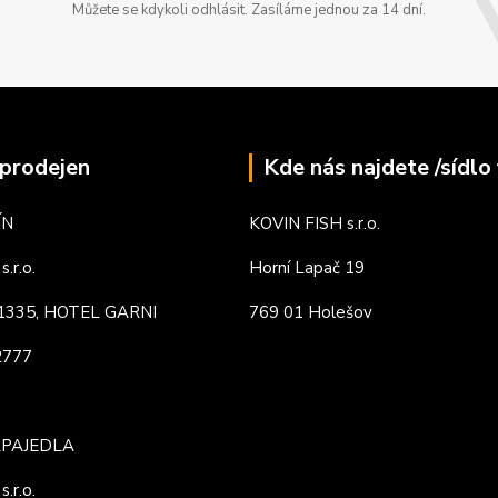
Můžete se kdykoli odhlásit. Zasíláme jednou za 14 dní.
prodejen
Kde nás najdete /sídlo 
ÍN
KOVIN FISH s.r.o.
.r.o.
Horní Lapač 19
. 1335, HOTEL GARNI
769 01 Holešov
82777
APAJEDLA
.r.o.