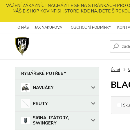
VÁŽENÍ ZÁKAZNÍCI, NACHÁZÍTE SE NA STRÁNKÁCH PRO
NÁŠ E-SHOP KOVINFISH.STORE, KDE NAJDETE ŠIROKOU
O NÁS
JAK NAKUPOVAT
OBCHODNÍ PODMÍNKY
KONTA
Úvod
RYBÁŘSKÉ POTŘEBY
BLA
NAVIJÁKY
PRUTY
Skl
SIGNALIZÁTORY,
SWINGERY