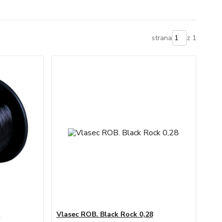
strana
z 1
6
Vlasec ROB. Black Rock 0,28