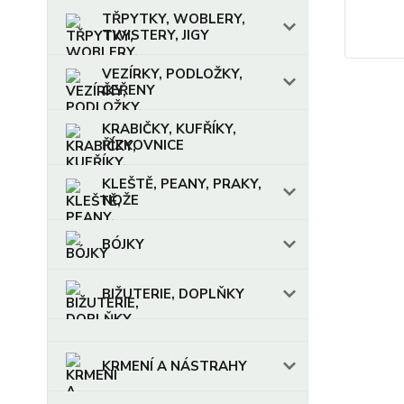
TŘPYTKY, WOBLERY,
TWISTERY, JIGY
VEZÍRKY, PODLOŽKY,
ČEŘENY
KRABIČKY, KUFŘÍKY,
ŘÍZKOVNICE
KLEŠTĚ, PEANY, PRAKY,
NOŽE
BÓJKY
BIŽUTERIE, DOPLŇKY
KRMENÍ A NÁSTRAHY