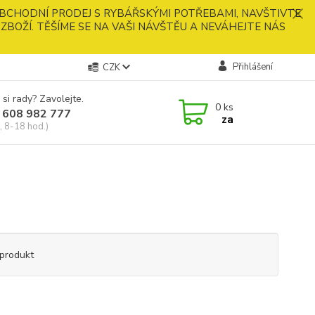
BCHODNÍ PRODEJ S RYBÁŘSKÝMI POTŘEBAMI, NAVŠTIVTE
ZBOŽÍ. TĚŠÍME SE NA VAŠI NÁVŠTĚU A NEVÁHEJTE NÁS
Přihlášení
CZK
 si rady? Zavolejte.
0
ks
 608 982 777
za
, 8-18 hod.)
produkt