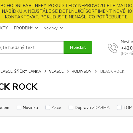
 OBCHODNÍ PARTNERY. POKUD TEDY NEPROVOZUJETE MALOO
 NABÍDKU A NEUSTÁLE SE DOPLŇUJÍCÍ SORTIMENT NOVÉHO 
KONTAKTOVAT, POKUD JSTE NENAŠLI CO POTŘEBUJETE.
KTY
PRODEJNY
Novinky
Nevíte
Hledat
+420
(Po-Pá
VLASCE, ŠŇŮRY, LANKA
VLASCE
ROBINSON
BLACK ROCK
CK ROCK
adem
Novinka
Akce
Doprava ZDARMA
TOP 