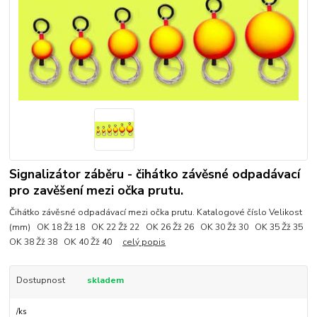
Signalizátor záběru - čihátko závěsné odpadávací
pro zavěšení mezi očka prutu.
Čihátko závěsné odpadávací mezi očka prutu. Katalogové číslo Velikost
(mm) OK 18 Žž 18 OK 22 Žž 22 OK 26 Žž 26 OK 30 Žž 30 OK 35 Žž 35
OK 38 Žž 38 OK 40 Žž 40
celý popis
Dostupnost
skladem
/
ks