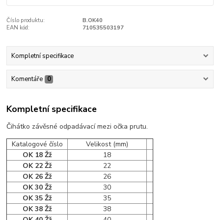
Číslo produktu:
B.OK40
EAN kód:
710535503197
Kompletní specifikace
Komentáře
0
Kompletní specifikace
Čihátko závěsné odpadávací mezi očka prutu.
Katalogové číslo
Velikost (mm)
OK 18 Žž
18
OK 22 Žž
22
OK 26 Žž
26
OK 30 Žž
30
OK 35 Žž
35
OK 38 Žž
38
OK 40 Žž
40