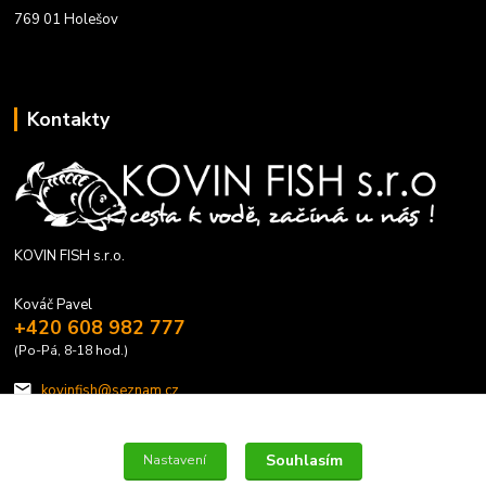
769 01 Holešov
Kontakty
KOVIN FISH s.r.o.
Kováč Pavel
+420 608 982 777
(Po-Pá, 8-18 hod.)
kovinfish@seznam.cz
Souhlasím
Nastavení