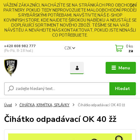
VÁŽENÍ ZÁKAZNÍCI, NACHÁZÍTE SE NA STRÁNKÁCH PRO OBCHODNÍ
PARTNERY. POKUD TEDY NEPROVOZUJETE MALOOBCHODNÍ PRODEJ
S RYBÁŘSKÝMI POTŘEBAMI, NAVŠTIVTE NÁŠ E-SHOP
KOVINFISH.STORE, KDE NAJDETE ŠIROKOU NABÍDKU A NEUSTÁLE SE
DOPLŇUJÍCÍ SORTIMENT NOVÉHO ZBOŽÍ. TĚŠÍME SE NA VAŠI
NÁVŠTĚU A NEVÁHEJTE NÁS KONTAKTOVAT, POKUD JSTE NENAŠLI
CO POTŘEBUJETE.
0
ks
+420 608 982 777
CZK
za
(Po-Pá, 8-18 hod.)
Menu
Hledat
Úvod
ČIHÁTKA, KRMÍTKA, SPLÁVKY
Čihátko odpadávací OK 40 žž
Čihátko odpadávací OK 40 žž