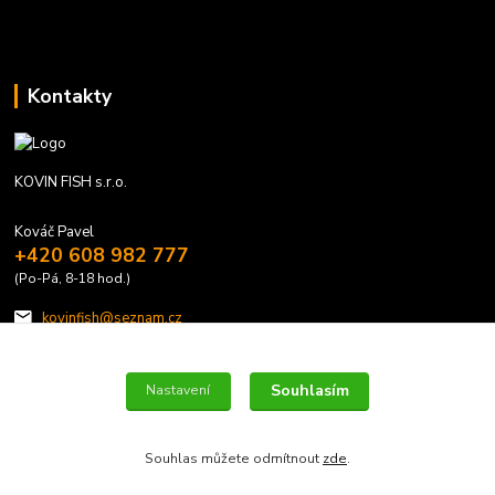
Kontakty
KOVIN FISH s.r.o.
Kováč Pavel
+420 608 982 777
(Po-Pá, 8-18 hod.)
kovinfish@seznam.cz
Souhlasím
Nastavení
Souhlas můžete odmítnout
zde
.
Vytvořeno na
Eshop-rychle.cz