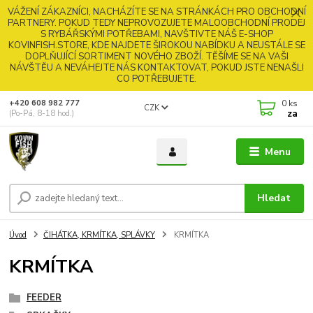
VÁŽENÍ ZÁKAZNÍCI, NACHÁZÍTE SE NA STRÁNKÁCH PRO OBCHODNÍ
PARTNERY. POKUD TEDY NEPROVOZUJETE MALOOBCHODNÍ PRODEJ
S RYBÁŘSKÝMI POTŘEBAMI, NAVŠTIVTE NÁŠ E-SHOP
KOVINFISH.STORE, KDE NAJDETE ŠIROKOU NABÍDKU A NEUSTÁLE SE
DOPLŇUJÍCÍ SORTIMENT NOVÉHO ZBOŽÍ. TĚŠÍME SE NA VAŠI
NÁVŠTĚU A NEVÁHEJTE NÁS KONTAKTOVAT, POKUD JSTE NENAŠLI
CO POTŘEBUJETE.
0
ks
+420 608 982 777
CZK
za
(Po-Pá, 8-18 hod.)
Menu
Hledat
Úvod
ČIHÁTKA, KRMÍTKA, SPLÁVKY
KRMÍTKA
KRMÍTKA
FEEDER