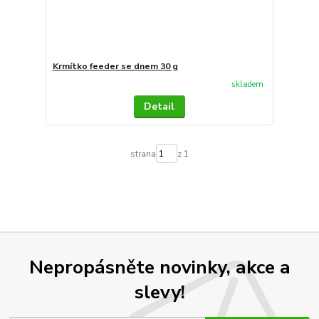
Krmítko feeder se dnem 30 g
skladem
Detail
strana
z 1
Nepropásněte novinky, akce a
slevy!