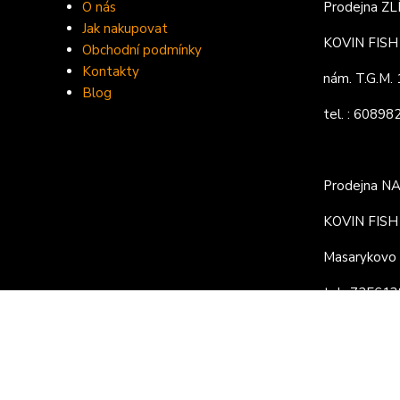
O nás
Prodejna ZL
Jak nakupovat
KOVIN FISH s
Obchodní podmínky
Kontakty
nám. T.G.M
Blog
tel. : 6089
Prodejna N
KOVIN FISH s
Masarykovo 
tel.: 72561