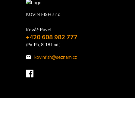
KOVIN FISH s.r.o.
Kováč Pavel
+420 608 982 777
(Po-Pá, 8-18 hod.)
kovinfish@seznam.cz