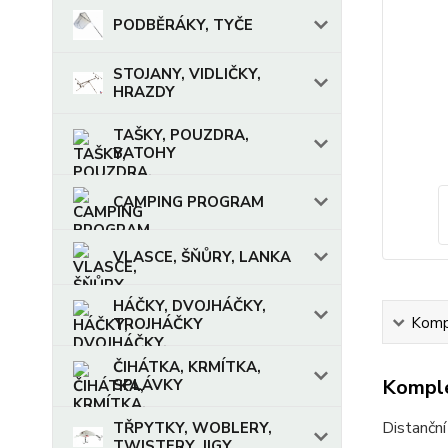
PODBĚRÁKY, TYČE
STOJANY, VIDLIČKY,
HRAZDY
TAŠKY, POUZDRA,
BATOHY
CAMPING PROGRAM
VLASCE, ŠŇŮRY, LANKA
HÁČKY, DVOJHÁČKY,
Kompl
TROJHÁČKY
ČIHÁTKA, KRMÍTKA,
Komple
SPLÁVKY
Distanční
TŘPYTKY, WOBLERY,
TWISTERY, JIGY