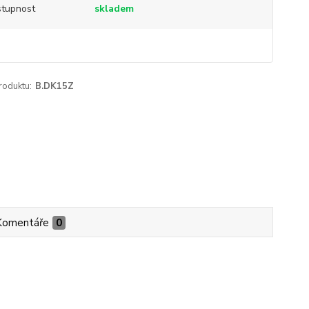
tupnost
skladem
roduktu:
B.DK15Z
Komentáře
0