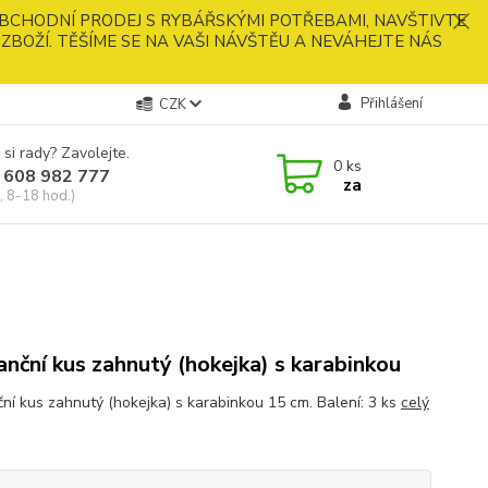
BCHODNÍ PRODEJ S RYBÁŘSKÝMI POTŘEBAMI, NAVŠTIVTE
ZBOŽÍ. TĚŠÍME SE NA VAŠI NÁVŠTĚU A NEVÁHEJTE NÁS
Přihlášení
CZK
 si rady? Zavolejte.
0
ks
 608 982 777
za
, 8-18 hod.)
anční kus zahnutý (hokejka) s karabinkou
ční kus zahnutý (hokejka) s karabinkou 15 cm. Balení: 3 ks
celý