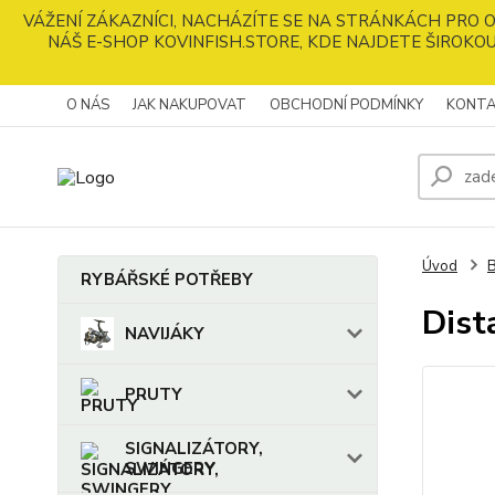
VÁŽENÍ ZÁKAZNÍCI, NACHÁZÍTE SE NA STRÁNKÁCH PRO
NÁŠ E-SHOP KOVINFISH.STORE, KDE NAJDETE ŠIROKOU
O NÁS
JAK NAKUPOVAT
OBCHODNÍ PODMÍNKY
KONTA
Úvod
RYBÁŘSKÉ POTŘEBY
Dist
NAVIJÁKY
PRUTY
SIGNALIZÁTORY,
SWINGERY