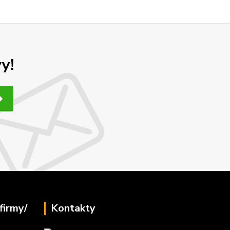
y!
firmy/
Kontakty