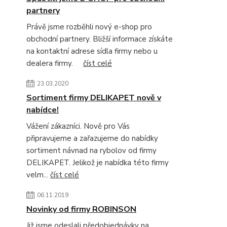
partnery
Právě jsme rozběhli nový e-shop pro
obchodní partnery. Bližší informace získáte
na kontaktní adrese sídla firmy nebo u
dealera firmy.
číst celé
23.03.2020
Sortiment firmy DELIKAPET nově v
nabídce!
Vážení zákazníci. Nově pro Vás
připravujeme a zařazujeme do nabídky
sortiment návnad na rybolov od firmy
DELIKAPET. Jelikož je nabídka této firmy
velm...
číst celé
06.11.2019
Novinky od firmy ROBINSON
Již jsme odeslali předobjednávky na