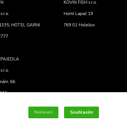
ÍN
KOVIN FISH s.r.o.
.r.o.
Horní Lapač 19
. 1335, HOTEL GARNI
769 01 Holešov
82777
APAJEDLA
.r.o.
nám. 66
3815
Souhlasím
Nastavení