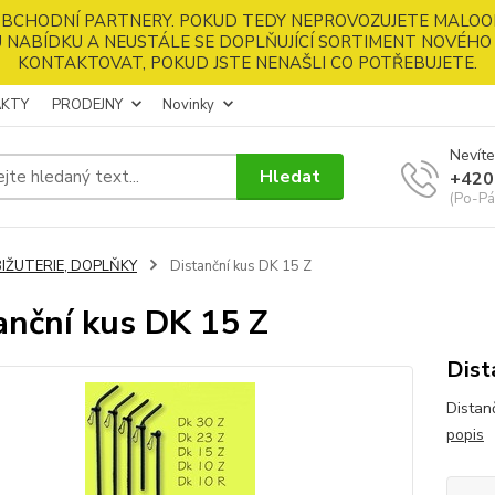
 OBCHODNÍ PARTNERY. POKUD TEDY NEPROVOZUJETE MALOO
 NABÍDKU A NEUSTÁLE SE DOPLŇUJÍCÍ SORTIMENT NOVÉHO 
KONTAKTOVAT, POKUD JSTE NENAŠLI CO POTŘEBUJETE.
KTY
PRODEJNY
Novinky
Nevíte
Hledat
+420
(Po-Pá
BIŽUTERIE, DOPLŇKY
Distanční kus DK 15 Z
anční kus DK 15 Z
Dist
Distan
popis