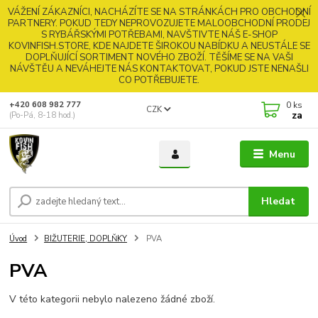
VÁŽENÍ ZÁKAZNÍCI, NACHÁZÍTE SE NA STRÁNKÁCH PRO OBCHODNÍ
PARTNERY. POKUD TEDY NEPROVOZUJETE MALOOBCHODNÍ PRODEJ
S RYBÁŘSKÝMI POTŘEBAMI, NAVŠTIVTE NÁŠ E-SHOP
KOVINFISH.STORE, KDE NAJDETE ŠIROKOU NABÍDKU A NEUSTÁLE SE
DOPLŇUJÍCÍ SORTIMENT NOVÉHO ZBOŽÍ. TĚŠÍME SE NA VAŠI
NÁVŠTĚU A NEVÁHEJTE NÁS KONTAKTOVAT, POKUD JSTE NENAŠLI
CO POTŘEBUJETE.
0
ks
+420 608 982 777
CZK
za
(Po-Pá, 8-18 hod.)
Menu
Hledat
Úvod
BIŽUTERIE, DOPLŇKY
PVA
PVA
V této kategorii nebylo nalezeno žádné zboží.