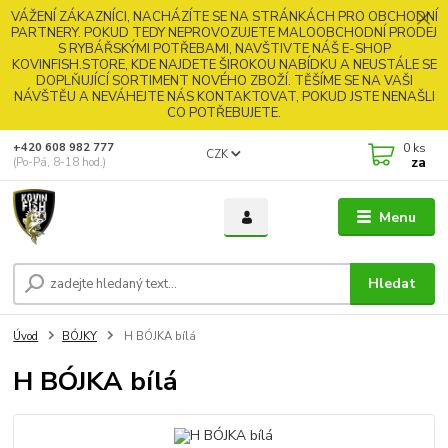
VÁŽENÍ ZÁKAZNÍCI, NACHÁZÍTE SE NA STRÁNKÁCH PRO OBCHODNÍ
PARTNERY. POKUD TEDY NEPROVOZUJETE MALOOBCHODNÍ PRODEJ
S RYBÁŘSKÝMI POTŘEBAMI, NAVŠTIVTE NÁŠ E-SHOP
KOVINFISH.STORE, KDE NAJDETE ŠIROKOU NABÍDKU A NEUSTÁLE SE
DOPLŇUJÍCÍ SORTIMENT NOVÉHO ZBOŽÍ. TĚŠÍME SE NA VAŠI
NÁVŠTĚU A NEVÁHEJTE NÁS KONTAKTOVAT, POKUD JSTE NENAŠLI
CO POTŘEBUJETE.
0
ks
+420 608 982 777
CZK
za
(Po-Pá, 8-18 hod.)
Menu
Hledat
Úvod
BÓJKY
H BÓJKA bílá
H BÓJKA bílá