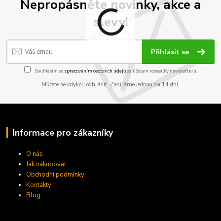
Nepropásněte novinky, akce a
slevy!
Přihlásit se
Souhlasím se
zpracováním osobních údajů
za účelem rozesílky newsletteru.
Můžete se kdykoli odhlásit. Zasíláme jednou za 14 dní.
Informace pro zákazníky
O nás
Jak nakupovat
Obchodní podmínky
Kontakty
Blog