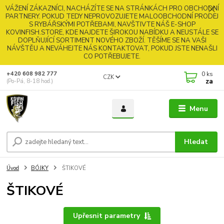
VÁŽENÍ ZÁKAZNÍCI, NACHÁZÍTE SE NA STRÁNKÁCH PRO OBCHODNÍ
PARTNERY. POKUD TEDY NEPROVOZUJETE MALOOBCHODNÍ PRODEJ
S RYBÁŘSKÝMI POTŘEBAMI, NAVŠTIVTE NÁŠ E-SHOP
KOVINFISH.STORE, KDE NAJDETE ŠIROKOU NABÍDKU A NEUSTÁLE SE
DOPLŇUJÍCÍ SORTIMENT NOVÉHO ZBOŽÍ. TĚŠÍME SE NA VAŠI
NÁVŠTĚU A NEVÁHEJTE NÁS KONTAKTOVAT, POKUD JSTE NENAŠLI
CO POTŘEBUJETE.
0
ks
+420 608 982 777
CZK
za
(Po-Pá, 8-18 hod.)
Menu
Hledat
Úvod
BÓJKY
ŠTIKOVÉ
ŠTIKOVÉ
Upřesnit parametry