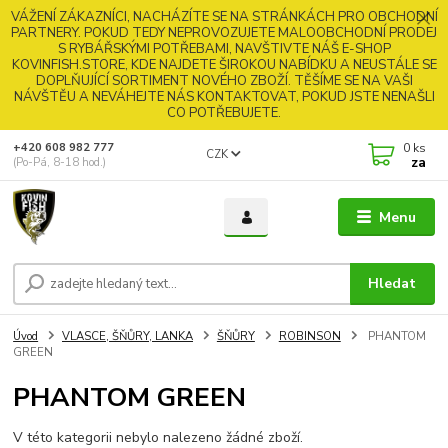
VÁŽENÍ ZÁKAZNÍCI, NACHÁZÍTE SE NA STRÁNKÁCH PRO OBCHODNÍ
PARTNERY. POKUD TEDY NEPROVOZUJETE MALOOBCHODNÍ PRODEJ
S RYBÁŘSKÝMI POTŘEBAMI, NAVŠTIVTE NÁŠ E-SHOP
KOVINFISH.STORE, KDE NAJDETE ŠIROKOU NABÍDKU A NEUSTÁLE SE
DOPLŇUJÍCÍ SORTIMENT NOVÉHO ZBOŽÍ. TĚŠÍME SE NA VAŠI
NÁVŠTĚU A NEVÁHEJTE NÁS KONTAKTOVAT, POKUD JSTE NENAŠLI
CO POTŘEBUJETE.
0
ks
+420 608 982 777
CZK
za
(Po-Pá, 8-18 hod.)
Menu
Hledat
Úvod
VLASCE, ŠŇŮRY, LANKA
ŠŇŮRY
ROBINSON
PHANTOM
GREEN
PHANTOM GREEN
V této kategorii nebylo nalezeno žádné zboží.