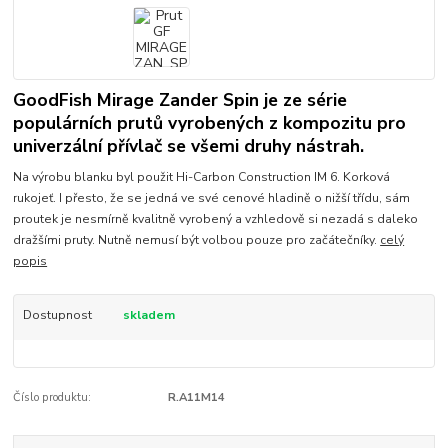
GoodFish Mirage Zander Spin je ze série
populárních prutů vyrobených z kompozitu pro
univerzální přívlač se všemi druhy nástrah.
Na výrobu blanku byl použit Hi-Carbon Construction IM 6. Korková
rukojeť. I přesto, že se jedná ve své cenové hladině o nižší třídu, sám
proutek je nesmírně kvalitně vyrobený a vzhledově si nezadá s daleko
dražšími pruty. Nutně nemusí být volbou pouze pro začátečníky.
celý
popis
Dostupnost
skladem
Číslo produktu:
R.A11M14