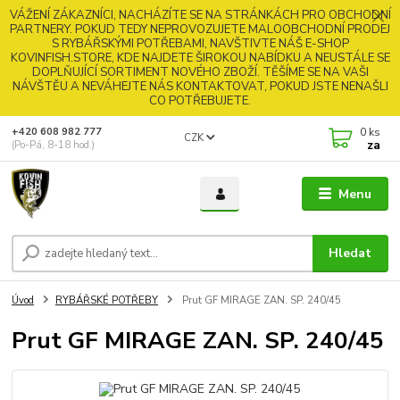
VÁŽENÍ ZÁKAZNÍCI, NACHÁZÍTE SE NA STRÁNKÁCH PRO OBCHODNÍ
PARTNERY. POKUD TEDY NEPROVOZUJETE MALOOBCHODNÍ PRODEJ
S RYBÁŘSKÝMI POTŘEBAMI, NAVŠTIVTE NÁŠ E-SHOP
KOVINFISH.STORE, KDE NAJDETE ŠIROKOU NABÍDKU A NEUSTÁLE SE
DOPLŇUJÍCÍ SORTIMENT NOVÉHO ZBOŽÍ. TĚŠÍME SE NA VAŠI
NÁVŠTĚU A NEVÁHEJTE NÁS KONTAKTOVAT, POKUD JSTE NENAŠLI
CO POTŘEBUJETE.
0
ks
+420 608 982 777
CZK
za
(Po-Pá, 8-18 hod.)
Menu
Hledat
Úvod
RYBÁŘSKÉ POTŘEBY
Prut GF MIRAGE ZAN. SP. 240/45
Prut GF MIRAGE ZAN. SP. 240/45