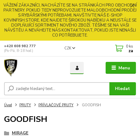
VÁŽENÍ ZÁKAZNÍCI, NACHÁZÍTE SE NA STRÁNKÁCH PRO OBCHODNÍ
PARTNERY. POKUD TEDY NEPROVOZUJETE MALOOBCHODNÍ PRODEJ
S RYBÁŘSKÝMI POTŘEBAMI, NAVŠTIVTE NÁŠ E-SHOP
KOVINFISH.STORE, KDE NAJDETE ŠIROKOU NABÍDKU A NEUSTÁLE SE
DOPLŇUJÍCÍ SORTIMENT NOVÉHO ZBOŽÍ. TĚŠÍME SE NA VAŠI
NÁVŠTĚU A NEVÁHEJTE NÁS KONTAKTOVAT, POKUD JSTE NENAŠLI
CO POTŘEBUJETE.
0
ks
+420 608 982 777
CZK
za
(Po-Pá, 8-18 hod.)
Menu
Hledat
Úvod
PRUTY
PŘÍVLAČOVÉ PRUTY
GOODFISH
GOODFISH
MIRAGE