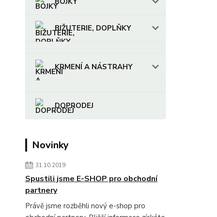
BÓJKY
BIŽUTERIE, DOPLŇKY
KRMENÍ A NÁSTRAHY
DOPRODEJ
Novinky
31.10.2019
Spustili jsme E-SHOP pro obchodní
partnery
Právě jsme rozběhli nový e-shop pro