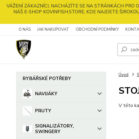
VÁŽENÍ ZÁKAZNÍCI, NACHÁZÍTE SE NA STRÁNKÁCH PRO
NÁŠ E-SHOP KOVINFISH.STORE, KDE NAJDETE ŠIROKOU
O NÁS
JAK NAKUPOVAT
OBCHODNÍ PODMÍNKY
KONTA
Úvod
S
RYBÁŘSKÉ POTŘEBY
STO
NAVIJÁKY
V této ka
PRUTY
SIGNALIZÁTORY,
SWINGERY