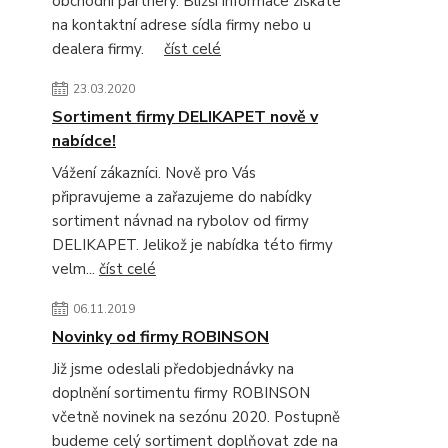
obchodní partnery. Bližší informace získáte
na kontaktní adrese sídla firmy nebo u
dealera firmy.
číst celé
23.03.2020
Sortiment firmy DELIKAPET nově v
nabídce!
Vážení zákazníci. Nově pro Vás
připravujeme a zařazujeme do nabídky
sortiment návnad na rybolov od firmy
DELIKAPET. Jelikož je nabídka této firmy
velm...
číst celé
06.11.2019
Novinky od firmy ROBINSON
Již jsme odeslali předobjednávky na
doplnění sortimentu firmy ROBINSON
včetně novinek na sezónu 2020. Postupně
budeme celý sortiment doplňovat zde na