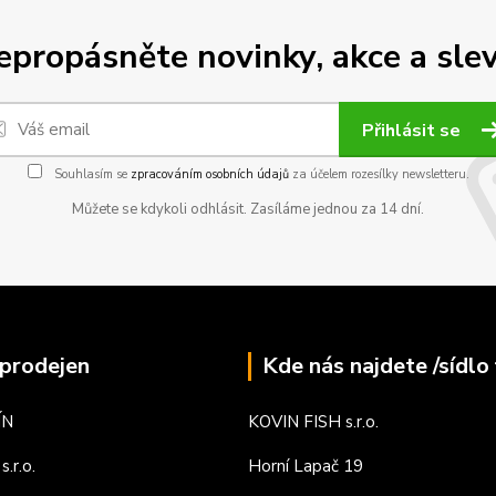
epropásněte novinky, akce a slev
Přihlásit se
Souhlasím se
zpracováním osobních údajů
za účelem rozesílky newsletteru.
Můžete se kdykoli odhlásit. Zasíláme jednou za 14 dní.
prodejen
Kde nás najdete /sídlo 
ÍN
KOVIN FISH s.r.o.
.r.o.
Horní Lapač 19