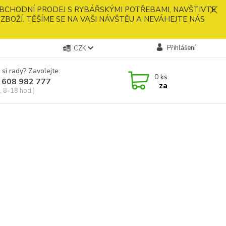
BCHODNÍ PRODEJ S RYBÁŘSKÝMI POTŘEBAMI, NAVŠTIVTE
ZBOŽÍ. TĚŠÍME SE NA VAŠI NÁVŠTĚU A NEVÁHEJTE NÁS
Přihlášení
CZK
 si rady? Zavolejte.
0
ks
 608 982 777
za
, 8-18 hod.)