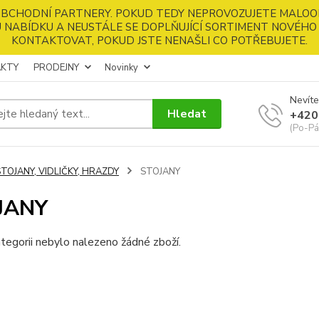
 OBCHODNÍ PARTNERY. POKUD TEDY NEPROVOZUJETE MALOO
 NABÍDKU A NEUSTÁLE SE DOPLŇUJÍCÍ SORTIMENT NOVÉHO 
KONTAKTOVAT, POKUD JSTE NENAŠLI CO POTŘEBUJETE.
KTY
PRODEJNY
Novinky
Nevíte
Hledat
+420
(Po-Pá
TOJANY, VIDLIČKY, HRAZDY
STOJANY
JANY
tegorii nebylo nalezeno žádné zboží.