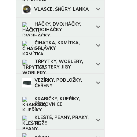
VLASCE, ŠŇŮRY, LANKA
HÁČKY, DVOJHÁČKY,
TROJHÁČKY
ČIHÁTKA, KRMÍTKA,
SPLÁVKY
TŘPYTKY, WOBLERY,
TWISTERY, JIGY
VEZÍRKY, PODLOŽKY,
ČEŘENY
KRABIČKY, KUFŘÍKY,
ŘÍZKOVNICE
KLEŠTĚ, PEANY, PRAKY,
NOŽE