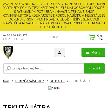
VÁŽENÍ ZÁKAZNÍCI, NACHÁZÍTE SE NA STRÁNKÁCH PRO OBCHODNÍ
PARTNERY. POKUD TEDY NEPROVOZUJETE MALOOBCHODNÍ PRODEJ
S RYBÁŘSKÝMI POTŘEBAMI, NAVŠTIVTE NÁŠ E-SHOP
KOVINFISH.STORE, KDE NAJDETE ŠIROKOU NABÍDKU A NEUSTÁLE SE
DOPLŇUJÍCÍ SORTIMENT NOVÉHO ZBOŽÍ. TĚŠÍME SE NA VAŠI
NÁVŠTĚU A NEVÁHEJTE NÁS KONTAKTOVAT, POKUD JSTE NENAŠLI
CO POTŘEBUJETE.
0
ks
+420 608 982 777
CZK
za
(Po-Pá, 8-18 hod.)
Menu
Hledat
Úvod
KRMENÍ A NÁSTRAHY
DELIKAPET
TEKUTÁ JÁTRA
TEKUTÁ JÁTRA