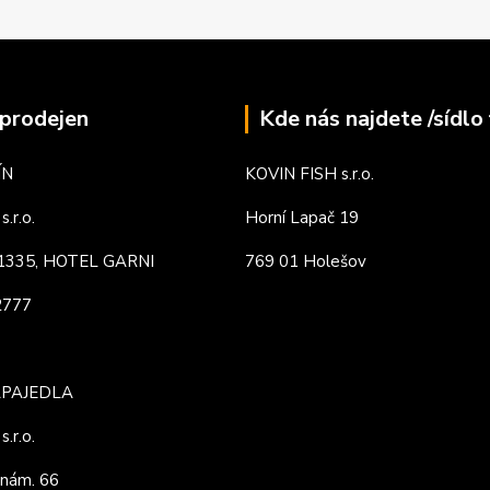
prodejen
Kde nás najdete /sídlo 
ÍN
KOVIN FISH s.r.o.
.r.o.
Horní Lapač 19
. 1335, HOTEL GARNI
769 01 Holešov
82777
APAJEDLA
.r.o.
nám. 66