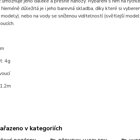
ž umožňuje jeho daleké a přesné náhozy. Rybaření s ním na rychl
 Neméně důležitá je i jeho barevná skladba, díky které si vybere
 modely), nebo na vody se sníženou viditelností (světlejší mode
oucích.
cm
: 4g
voucí
-1,2m
zařazeno v kategoriích