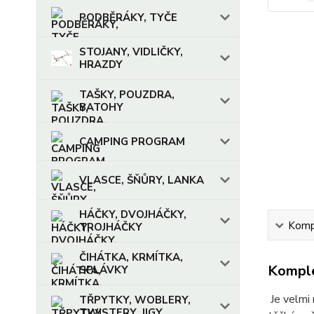
PODBĚRÁKY, TYČE
STOJANY, VIDLIČKY,
HRAZDY
TAŠKY, POUZDRA,
BATOHY
CAMPING PROGRAM
VLASCE, ŠŇŮRY, LANKA
HÁČKY, DVOJHÁČKY,
Kompl
TROJHÁČKY
ČIHÁTKA, KRMÍTKA,
Komple
SPLÁVKY
Je velmi 
TŘPYTKY, WOBLERY,
TWISTERY, JIGY