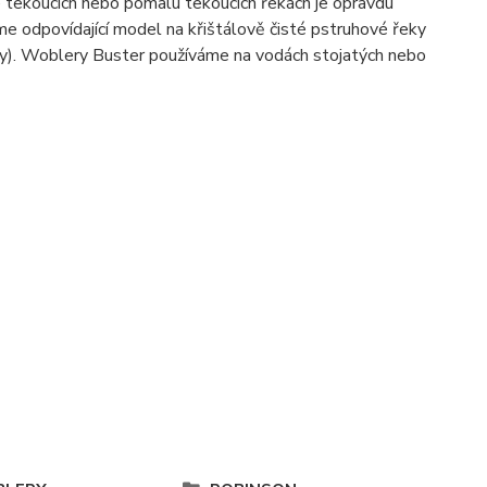
e tekoucích nebo pomalu tekoucích řekách je opravdu
me odpovídající model na křištálově čisté pstruhové řeky
ly). Woblery
Buster
používáme na vodách stojatých nebo