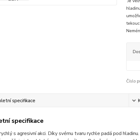
Je vel
hladin
umožňu
tekouc
Neméně
Dos
Číslo p
etní specifikace
tní specifikace
rychlý s agresivní akci. Díky svému tvaru rychle padá pod hladi