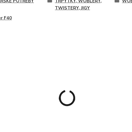
ŘSKÉ POTŘEBY
TŘPYTKY, WOBLERY,
WOB
TWISTERY, JIGY
r F40