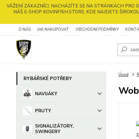
VÁŽENÍ ZÁKAZNÍCI, NACHÁZÍTE SE NA STRÁNKÁCH PRO
NÁŠ E-SHOP KOVINFISH.STORE, KDE NAJDETE ŠIROKOU
O NÁS
JAK NAKUPOVAT
OBCHODNÍ PODMÍNKY
KONTA
Úvod
RYBÁŘSKÉ POTŘEBY
Wob
NAVIJÁKY
PRUTY
SIGNALIZÁTORY,
SWINGERY