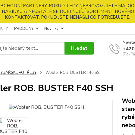
 OBCHODNÍ PARTNERY. POKUD TEDY NEPROVOZUJETE MALOO
 NABÍDKU A NEUSTÁLE SE DOPLŇUJÍCÍ SORTIMENT NOVÉHO 
KONTAKTOVAT, POKUD JSTE NENAŠLI CO POTŘEBUJETE.
KTY
PRODEJNY
Novinky
Nevíte
Hledat
+420
(Po-Pá
RYBÁŘSKÉ POTŘEBY
Wobler ROB. BUSTER F40 SSH
ler ROB. BUSTER F40 SSH
Wobl
stan
rybá
nebo