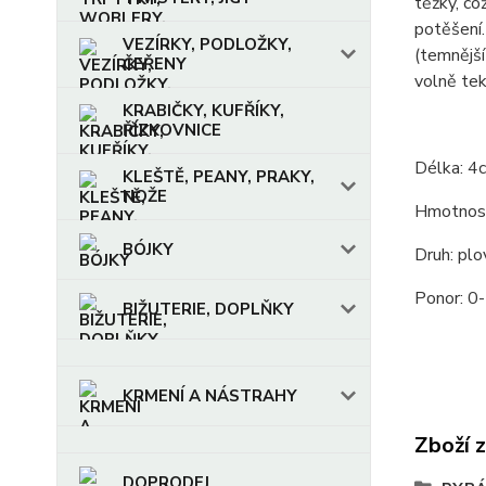
těžký, co
potěšení.
VEZÍRKY, PODLOŽKY,
(temnější
ČEŘENY
volně tek
KRABIČKY, KUFŘÍKY,
ŘÍZKOVNICE
Délka: 4
KLEŠTĚ, PEANY, PRAKY,
NOŽE
Hmotnost
BÓJKY
Druh: plo
Ponor: 0
BIŽUTERIE, DOPLŇKY
KRMENÍ A NÁSTRAHY
Zboží 
DOPRODEJ