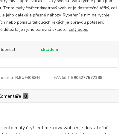
mi rychlý s agresivní akci. Díky svému tvaru rychle padá pod
u. Tento malý čtyřcentimetrový wobler je dostatečně těžký, což
je jeho daleké a přesné náhozy. Rybaření s ním na rychle
ích nebo pomalu tekoucích řekách je opravdu potěšení.
 důležitá je i jeho barevná skladb...
celý popis
tupnost
skladem
roduktu:
R.BUF40SSH
EAN kód:
5904277577188
Komentáře
0
nu. Tento malý čtyřcentimetrový wobler je dostatečně