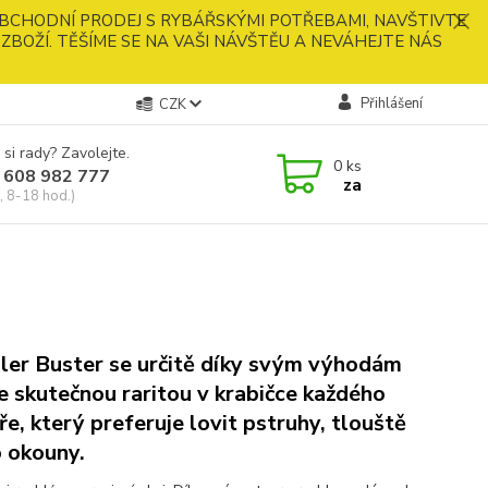
BCHODNÍ PRODEJ S RYBÁŘSKÝMI POTŘEBAMI, NAVŠTIVTE
ZBOŽÍ. TĚŠÍME SE NA VAŠI NÁVŠTĚU A NEVÁHEJTE NÁS
Přihlášení
CZK
 si rady? Zavolejte.
0
ks
 608 982 777
za
, 8-18 hod.)
er Buster se určitě díky svým výhodám
e skutečnou raritou v krabičce každého
ře, který preferuje lovit pstruhy, tlouště
 okouny.