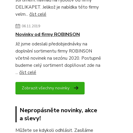
sortiment návnad na rybolov od firmy
DELIKAPET. Jelikož je nabídka této firmy
velm...
číst celé
06.11.2019
Novinky od firmy ROBINSON
Již jsme odeslali předobjednávky na
doplnění sortimentu firmy ROBINSON
včetně novinek na sezónu 2020. Postupně
budeme celý sortiment doplňovat zde na
...
číst celé
Zobrazit všechny novinky
Nepropásněte novinky, akce
a slevy!
Můžete se kdykoli odhlásit. Zasíláme