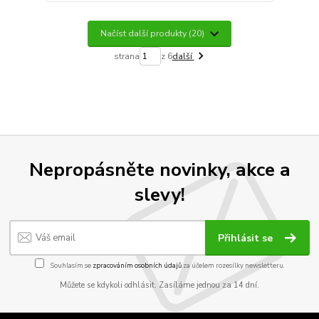
Načíst další produkty (20)
strana
z 6
další
Nepropásněte novinky, akce a
slevy!
Přihlásit se
Souhlasím se
zpracováním osobních údajů
za účelem rozesílky newsletteru.
Můžete se kdykoli odhlásit. Zasíláme jednou za 14 dní.