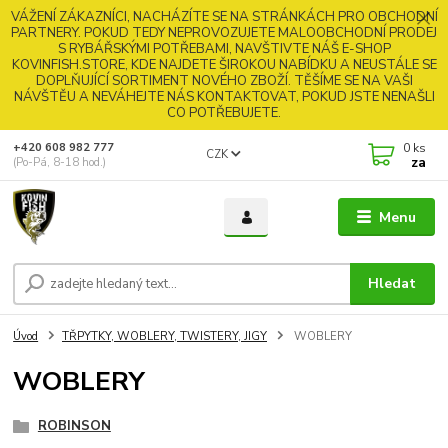
VÁŽENÍ ZÁKAZNÍCI, NACHÁZÍTE SE NA STRÁNKÁCH PRO OBCHODNÍ
PARTNERY. POKUD TEDY NEPROVOZUJETE MALOOBCHODNÍ PRODEJ
S RYBÁŘSKÝMI POTŘEBAMI, NAVŠTIVTE NÁŠ E-SHOP
KOVINFISH.STORE, KDE NAJDETE ŠIROKOU NABÍDKU A NEUSTÁLE SE
DOPLŇUJÍCÍ SORTIMENT NOVÉHO ZBOŽÍ. TĚŠÍME SE NA VAŠI
NÁVŠTĚU A NEVÁHEJTE NÁS KONTAKTOVAT, POKUD JSTE NENAŠLI
CO POTŘEBUJETE.
0
ks
+420 608 982 777
CZK
za
(Po-Pá, 8-18 hod.)
Menu
Hledat
Úvod
TŘPYTKY, WOBLERY, TWISTERY, JIGY
WOBLERY
WOBLERY
ROBINSON