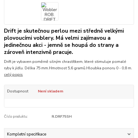
Drift je skutečnou perlou mezi středně velkými
plovoucími voblery. Má velmi zajímavou a
jedinečnou akci - jemně se houpá do strany a
zároveň intenzivně pracuje.
Drift je vybaven poměrně silným chrastítkem, které stimuluje pomalé
ryby k jídlu. Délka 75 mm.Hmotnost 5,6 gramů.Hloubka ponoru 0 - 0,8 m.
celý popis
Dostupnost
Není skladem
Číslo produktu:
R.DRF75SH
Kompletní specifikace