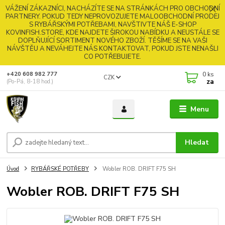
VÁŽENÍ ZÁKAZNÍCI, NACHÁZÍTE SE NA STRÁNKÁCH PRO OBCHODNÍ
PARTNERY. POKUD TEDY NEPROVOZUJETE MALOOBCHODNÍ PRODEJ
S RYBÁŘSKÝMI POTŘEBAMI, NAVŠTIVTE NÁŠ E-SHOP
KOVINFISH.STORE, KDE NAJDETE ŠIROKOU NABÍDKU A NEUSTÁLE SE
DOPLŇUJÍCÍ SORTIMENT NOVÉHO ZBOŽÍ. TĚŠÍME SE NA VAŠI
NÁVŠTĚU A NEVÁHEJTE NÁS KONTAKTOVAT, POKUD JSTE NENAŠLI
CO POTŘEBUJETE.
0
ks
+420 608 982 777
CZK
za
(Po-Pá, 8-18 hod.)
Menu
Hledat
Úvod
RYBÁŘSKÉ POTŘEBY
Wobler ROB. DRIFT F75 SH
Wobler ROB. DRIFT F75 SH