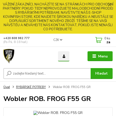
VÁŽENÍ ZÁKAZNÍCI, NACHÁZÍTE SE NA STRÁNKÁCH PRO OBCHODNÍ
PARTNERY. POKUD TEDY NEPROVOZUJETE MALOOBCHODNÍ PRODEJ
S RYBÁŘSKÝMI POTŘEBAMI, NAVŠTIVTE NÁŠ E-SHOP
KOVINFISH.STORE, KDE NAJDETE ŠIROKOU NABÍDKU A NEUSTÁLE SE
DOPLŇUJÍCÍ SORTIMENT NOVÉHO ZBOŽÍ. TĚŠÍME SE NA VAŠI
NÁVŠTĚU A NEVÁHEJTE NÁS KONTAKTOVAT, POKUD JSTE NENAŠLI
CO POTŘEBUJETE.
0
ks
+420 608 982 777
CZK
za
(Po-Pá, 8-18 hod.)
Menu
Hledat
Úvod
RYBÁŘSKÉ POTŘEBY
Wobler ROB. FROG F55 GR
Wobler ROB. FROG F55 GR