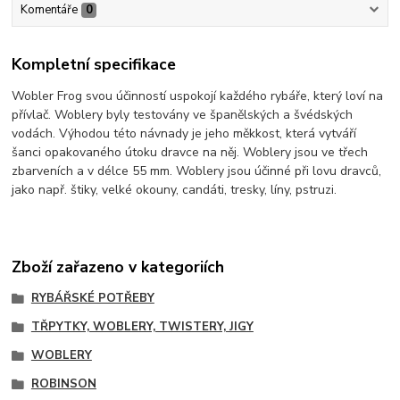
Komentáře
0
Kompletní specifikace
Wobler Frog svou účinností uspokojí každého rybáře, který loví na
přívlač. Woblery byly testovány ve španělských a švédských
vodách. Výhodou této návnady je jeho měkkost, která vytváří
šanci opakovaného útoku dravce na něj. Woblery jsou ve třech
zbarveních a v délce 55 mm. Woblery jsou účinné při lovu dravců,
jako např. štiky, velké okouny, candáti, tresky, líny, pstruzi.
Zboží zařazeno v kategoriích
RYBÁŘSKÉ POTŘEBY
TŘPYTKY, WOBLERY, TWISTERY, JIGY
WOBLERY
ROBINSON