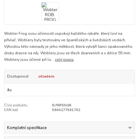
Wobler Frog svou účinností uspokojí každého rybáře, který loví na
přívlač. Woblery byly testovány ve španělských a švédských vodách.
Výhodou této návnady je jeho měkkost, která vytváří šanci opakovaného
útoku dravce na něj. Woblery jsou ve třech zbarveních a v délce 55 mm.
Woblery jsou účinné při lo...
celý popis
Dostupnost
skladem
/
ks
Číslo produktu:
R.FRF55GR
EAN kód:
5904277591702
Kompletní specifikace