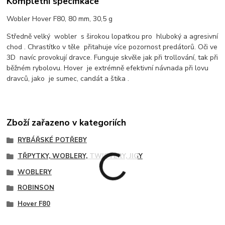
Kompletní specifikace
Wobler Hover F80, 80 mm, 30,5 g
Středně velký wobler s širokou lopatkou pro hluboký a agresivní
chod . Chrastítko v těle přitahuje více pozornost predátorů. Oči ve
3D navíc provokují dravce. Funguje skvěle jak při trollování, tak při
běžném rybolovu. Hover je extrémně efektivní návnada při lovu
dravců, jako je sumec, candát a štika .
Zboží zařazeno v kategoriích
RYBÁŘSKÉ POTŘEBY
TŘPYTKY, WOBLERY, TWISTERY, JIGY
WOBLERY
ROBINSON
Hover F80