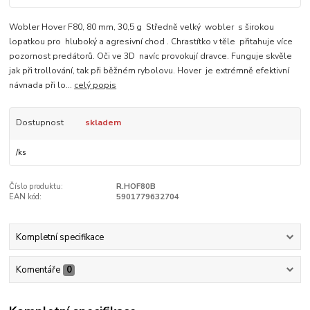
Wobler Hover F80, 80 mm, 30,5 g Středně velký wobler s širokou
lopatkou pro hluboký a agresivní chod . Chrastítko v těle přitahuje více
pozornost predátorů. Oči ve 3D navíc provokují dravce. Funguje skvěle
jak při trollování, tak při běžném rybolovu. Hover je extrémně efektivní
návnada při lo...
celý popis
Dostupnost
skladem
/
ks
Číslo produktu:
R.HOF80B
EAN kód:
5901779632704
Kompletní specifikace
Komentáře
0