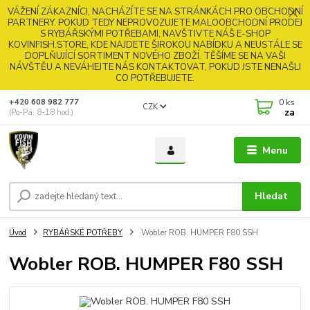
VÁŽENÍ ZÁKAZNÍCI, NACHÁZÍTE SE NA STRÁNKÁCH PRO OBCHODNÍ
PARTNERY. POKUD TEDY NEPROVOZUJETE MALOOBCHODNÍ PRODEJ
S RYBÁŘSKÝMI POTŘEBAMI, NAVŠTIVTE NÁŠ E-SHOP
KOVINFISH.STORE, KDE NAJDETE ŠIROKOU NABÍDKU A NEUSTÁLE SE
DOPLŇUJÍCÍ SORTIMENT NOVÉHO ZBOŽÍ. TĚŠÍME SE NA VAŠI
NÁVŠTĚU A NEVÁHEJTE NÁS KONTAKTOVAT, POKUD JSTE NENAŠLI
CO POTŘEBUJETE.
0
ks
+420 608 982 777
CZK
za
(Po-Pá, 8-18 hod.)
Menu
Hledat
Úvod
RYBÁŘSKÉ POTŘEBY
Wobler ROB. HUMPER F80 SSH
Wobler ROB. HUMPER F80 SSH