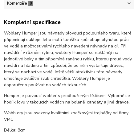
Komentáře
0
Kompletní specifikace
Woblery Humper jsou návnady plovoucí podlouhlého tvaru, které
připomínají oukleje. Jeho malá tloušťka způsobuje plynulou práci
ve vodě a možnost velmi rychlého navedení návnady na cíl. Při
navádění v různém rytmu, woblery Humper se naklánějí na
jednotlivé boky a tím připomíná raněnou rybku, kterou proud vody
navádí na hladinu a tím způsobí, že po něm vystartuje dravec,
který se nachází ve vodě. Ještě větší atraktivitu této návnady
umocňuje zvláštní zvuk chrastítka. Woblery Humper je
doporučeno používat na vodách tekoucích.
Humper je plovoucí wobler s prodlouženým tělíčkem. Výborně se
hodí k lovu v tekoucích vodách na boleně, candáty a jiné dravce.
Wobblery jsou osazeny kvalitními značkovými trojháčky od firmy
VMC
Délka: 8cm