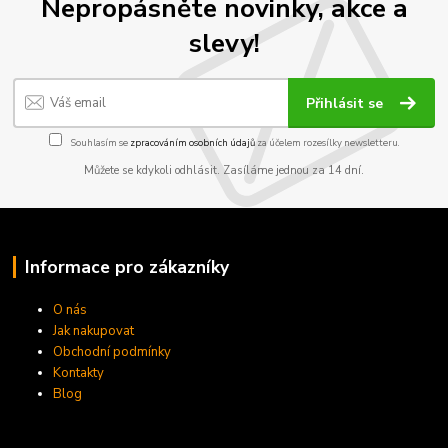
Nepropásněte novinky, akce a
slevy!
Přihlásit se
Souhlasím se
zpracováním osobních údajů
za účelem rozesílky newsletteru.
Můžete se kdykoli odhlásit. Zasíláme jednou za 14 dní.
Informace pro zákazníky
O nás
Jak nakupovat
Obchodní podmínky
Kontakty
Blog