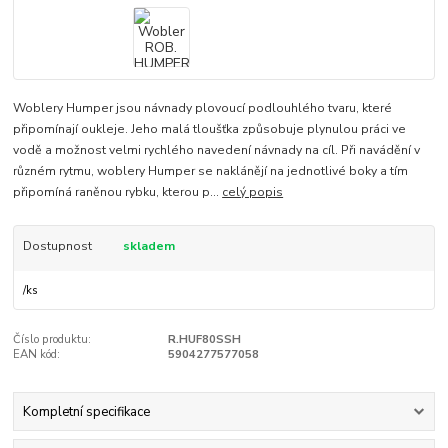
Woblery Humper jsou návnady plovoucí podlouhlého tvaru, které
připomínají oukleje. Jeho malá tloušťka způsobuje plynulou práci ve
vodě a možnost velmi rychlého navedení návnady na cíl. Při navádění v
různém rytmu, woblery Humper se naklánějí na jednotlivé boky a tím
připomíná raněnou rybku, kterou p...
celý popis
Dostupnost
skladem
/
ks
Číslo produktu:
R.HUF80SSH
EAN kód:
5904277577058
Kompletní specifikace