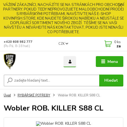
VÁŽENÍ ZÁKAZNÍCI, NACHÁZÍTE SE NA STRÁNKÁCH PRO OBCHODNÍ
PARTNERY. POKUD TEDY NEPROVOZUJETE MALOOBCHODNÍ PRODEJ
S RYBÁŘSKÝMI POTŘEBAMI, NAVŠTIVTE NÁŠ E-SHOP
KOVINFISH.STORE, KDE NAJDETE ŠIROKOU NABÍDKU A NEUSTÁLE SE
DOPLŇUJÍCÍ SORTIMENT NOVÉHO ZBOŽÍ. TĚŠÍME SE NA VAŠI
NÁVŠTĚU A NEVÁHEJTE NÁS KONTAKTOVAT, POKUD JSTE NENAŠLI
CO POTŘEBUJETE.
0
ks
+420 608 982 777
CZK
za
(Po-Pá, 8-18 hod.)
Menu
Hledat
Úvod
RYBÁŘSKÉ POTŘEBY
Wobler ROB. KILLER S88 CL
Wobler ROB. KILLER S88 CL