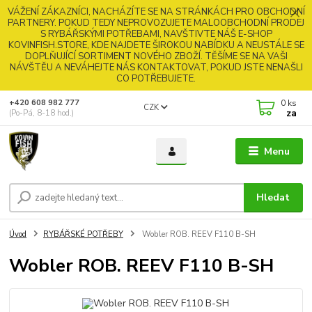
VÁŽENÍ ZÁKAZNÍCI, NACHÁZÍTE SE NA STRÁNKÁCH PRO OBCHODNÍ
PARTNERY. POKUD TEDY NEPROVOZUJETE MALOOBCHODNÍ PRODEJ
S RYBÁŘSKÝMI POTŘEBAMI, NAVŠTIVTE NÁŠ E-SHOP
KOVINFISH.STORE, KDE NAJDETE ŠIROKOU NABÍDKU A NEUSTÁLE SE
DOPLŇUJÍCÍ SORTIMENT NOVÉHO ZBOŽÍ. TĚŠÍME SE NA VAŠI
NÁVŠTĚU A NEVÁHEJTE NÁS KONTAKTOVAT, POKUD JSTE NENAŠLI
CO POTŘEBUJETE.
0
ks
+420 608 982 777
CZK
za
(Po-Pá, 8-18 hod.)
Menu
Hledat
Úvod
RYBÁŘSKÉ POTŘEBY
Wobler ROB. REEV F110 B-SH
Wobler ROB. REEV F110 B-SH