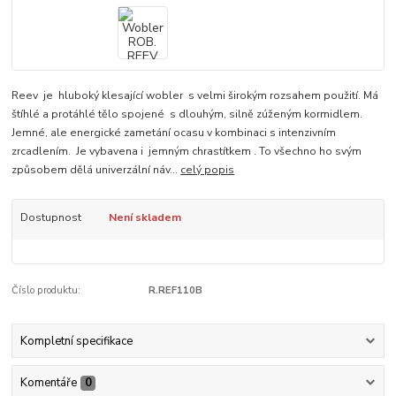
Reev je hluboký klesající wobler s velmi širokým rozsahem použití. Má
štíhlé a protáhlé tělo spojené s dlouhým, silně zúženým kormidlem.
Jemné, ale energické zametání ocasu v kombinaci s intenzivním
zrcadlením. Je vybavena i jemným chrastítkem . To všechno ho svým
způsobem dělá univerzální náv...
celý popis
Dostupnost
Není skladem
Číslo produktu:
R.REF110B
Kompletní specifikace
Komentáře
0