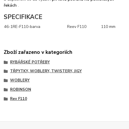
řekách
.
SPECIFIKACE
46-1RE-F110-barva
Reev F110
110 mm
Zboží zařazeno v kategoriích
RYBÁŘSKÉ POTŘEBY
TŘPYTKY, WOBLERY, TWISTERY, JIGY
WOBLERY
ROBINSON
Rev F110