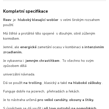
Kompletní specifikace
Reev
je
hluboký klesající wobler
s velmi širokým rozsahem
použití.
Má štíhlé a protáhlé tělo spojené s dlouhým, silně zúženým
kormidlem.
Jemné, ale
energické
zametání ocasu v kombinaci
s intenzivním
zrcadlením.
Je vybavena i
jemným chrastítkem
. To všechno ho svým
způsobem dělá
univerzální návnada.
Dá se použít
na trolling
, klasický a také
na hluboké záškuby
.
Funguje dobře na jezerech, přehradách a řekách.
Je to nástraha určená
pro velké candáty, okouny a štiky.
S úspěchem se dá využít i
při lovu pstruhů na pomořských