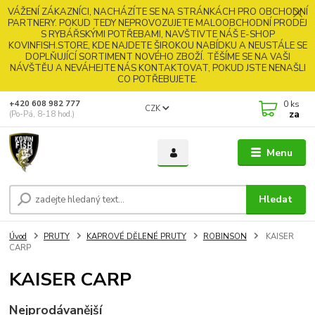
VÁŽENÍ ZÁKAZNÍCI, NACHÁZÍTE SE NA STRÁNKÁCH PRO OBCHODNÍ
PARTNERY. POKUD TEDY NEPROVOZUJETE MALOOBCHODNÍ PRODEJ
S RYBÁŘSKÝMI POTŘEBAMI, NAVŠTIVTE NÁŠ E-SHOP
KOVINFISH.STORE, KDE NAJDETE ŠIROKOU NABÍDKU A NEUSTÁLE SE
DOPLŇUJÍCÍ SORTIMENT NOVÉHO ZBOŽÍ. TĚŠÍME SE NA VAŠI
NÁVŠTĚU A NEVÁHEJTE NÁS KONTAKTOVAT, POKUD JSTE NENAŠLI
CO POTŘEBUJETE.
0
ks
+420 608 982 777
CZK
za
(Po-Pá, 8-18 hod.)
Menu
Hledat
Úvod
PRUTY
KAPROVÉ DĚLENÉ PRUTY
ROBINSON
KAISER
CARP
KAISER CARP
Nejprodávanější