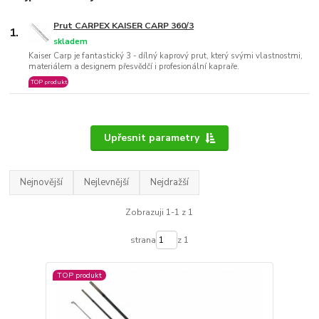
Prut CARPEX KAISER CARP 360/3
1.
skladem
Kaiser Carp je fantastický 3 - dílný kaprový prut, který svými vlastnostmi,
materiálem a designem přesvědčí i profesionální kapraře.
TOP produkt
Upřesnit parametry
Nejnovější
Nejlevnější
Nejdražší
Zobrazuji 1-1 z 1
strana
z 1
TOP produkt