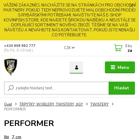
VÁŽENÍ ZÁKAZNÍCI, NACHÁZÍTE SE NA STRÁNKÁCH PRO OBCHODNÍ
PARTNERY. POKUD TEDY NEPROVOZUJETE MALOOBCHODNÍ PRODEJ
S RYBÁŘSKÝMI POTŘEBAMI, NAVŠTIVTE NÁŠ E-SHOP
KOVINFISH.STORE, KDE NAJDETE ŠIROKOU NABÍDKU A NEUSTÁLE SE
DOPLŇUJÍCÍ SORTIMENT NOVÉHO ZBOŽÍ. TĚŠÍME SE NA VAŠI
NÁVŠTĚU A NEVÁHEJTE NÁS KONTAKTOVAT, POKUD JSTE NENAŠLI
CO POTŘEBUJETE.
0
ks
+420 608 982 777
CZK
za
(Po-Pá, 8-18 hod.)
Menu
Hledat
Úvod
TŘPYTKY, WOBLERY, TWISTERY, JIGY
TWISTERY
PERFORMER
PERFORMER
7 cm