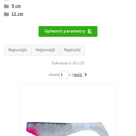
9 cm
11 cm
Upřesnit parametry
Nejnovější
Nejlevnější
Nejdražší
Zobrazuji 1-20 z 21
strana
z 2
další