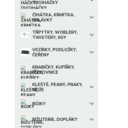
TROJHÁČKY
ČIHÁTKA, KRMÍTKA,
SPLÁVKY
TŘPYTKY, WOBLERY,
TWISTERY, JIGY
VEZÍRKY, PODLOŽKY,
ČEŘENY
KRABIČKY, KUFŘÍKY,
ŘÍZKOVNICE
KLEŠTĚ, PEANY, PRAKY,
NOŽE
BÓJKY
BIŽUTERIE, DOPLŇKY