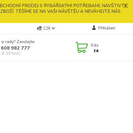
BCHODNÍ PRODEJ S RYBÁŘSKÝMI POTŘEBAMI, NAVŠTIVTE
ZBOŽÍ. TĚŠÍME SE NA VAŠI NÁVŠTĚU A NEVÁHEJTE NÁS
Přihlášení
CZK
 si rady? Zavolejte.
0
ks
 608 982 777
za
, 8-18 hod.)