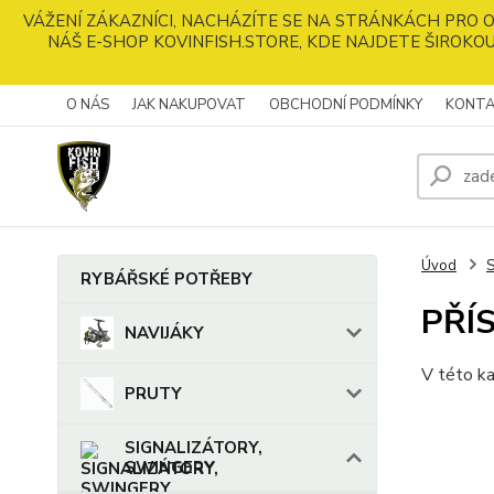
VÁŽENÍ ZÁKAZNÍCI, NACHÁZÍTE SE NA STRÁNKÁCH PRO
NÁŠ E-SHOP KOVINFISH.STORE, KDE NAJDETE ŠIROKOU
O NÁS
JAK NAKUPOVAT
OBCHODNÍ PODMÍNKY
KONTA
Úvod
RYBÁŘSKÉ POTŘEBY
PŘÍ
NAVIJÁKY
V této ka
PRUTY
SIGNALIZÁTORY,
SWINGERY