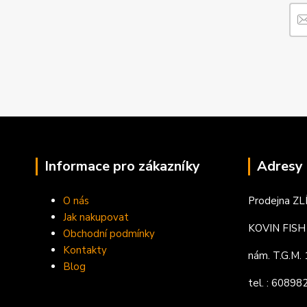
Informace pro zákazníky
Adresy 
O nás
Prodejna ZL
Jak nakupovat
KOVIN FISH s
Obchodní podmínky
Kontakty
nám. T.G.M
Blog
tel. : 6089