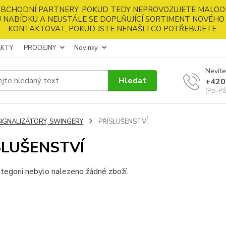
 OBCHODNÍ PARTNERY. POKUD TEDY NEPROVOZUJETE MALOO
 NABÍDKU A NEUSTÁLE SE DOPLŇUJÍCÍ SORTIMENT NOVÉHO 
KONTAKTOVAT, POKUD JSTE NENAŠLI CO POTŘEBUJETE.
KTY
PRODEJNY
Novinky
Nevíte
Hledat
+420
(Po-Pá
SIGNALIZÁTORY, SWINGERY
PŘÍSLUŠENSTVÍ
SLUŠENSTVÍ
tegorii nebylo nalezeno žádné zboží.