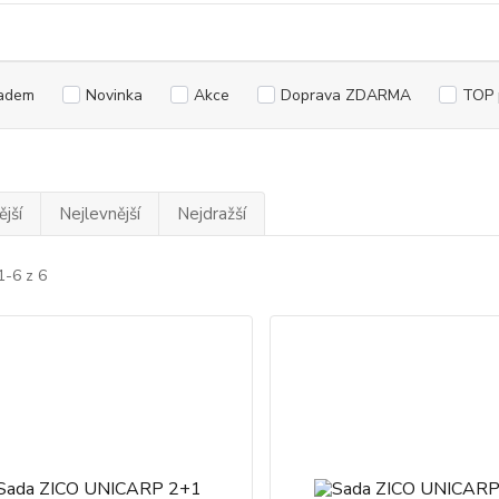
adem
Novinka
Akce
Doprava ZDARMA
TOP 
jší
Nejlevnější
Nejdražší
1-6 z 6