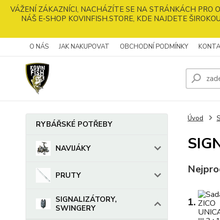
VÁŽENÍ ZÁKAZNÍCI, NACHÁZÍTE SE NA STRÁNKÁCH PRO
NÁŠ E-SHOP KOVINFISH.STORE, KDE NAJDETE ŠIROKOU
O NÁS
JAK NAKUPOVAT
OBCHODNÍ PODMÍNKY
KONTA
Úvod
RYBÁŘSKÉ POTŘEBY
SIG
NAVIJÁKY
Nejpro
PRUTY
SIGNALIZÁTORY,
1.
SWINGERY