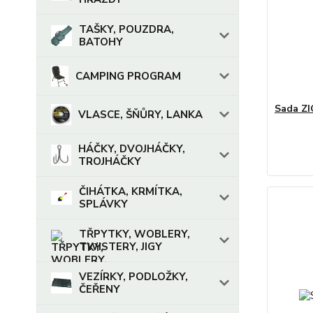
TAŠKY, POUZDRA,
BATOHY
CAMPING PROGRAM
Sada Z
VLASCE, ŠŇŮRY, LANKA
HÁČKY, DVOJHÁČKY,
TROJHÁČKY
ČIHÁTKA, KRMÍTKA,
SPLÁVKY
TŘPYTKY, WOBLERY,
TWISTERY, JIGY
VEZÍRKY, PODLOŽKY,
ČEŘENY