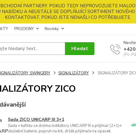
 OBCHODNÍ PARTNERY. POKUD TEDY NEPROVOZUJETE MALOO
 NABÍDKU A NEUSTÁLE SE DOPLŇUJÍCÍ SORTIMENT NOVÉHO 
KONTAKTOVAT, POKUD JSTE NENAŠLI CO POTŘEBUJETE.
KTY
PRODEJNY
Novinky
Nevíte
Hledat
+420
(Po-Pá
SIGNALIZÁTORY, SWINGERY
SIGNALIZÁTORY
SIGNALIZÁTORY ZIC
NALIZÁTORY ZICO
dávanější
Sada ZICO UNICARP III 3+1
sk
Sada v kufírku se dvěma indikátory UNICARP III a přijímač (2+1)+
zkušební baterie, popruh na krk, držák přijímače na opasek.