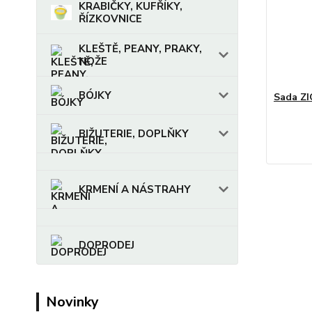
KRABIČKY, KUFŘÍKY,
ŘÍZKOVNICE
KLEŠTĚ, PEANY, PRAKY,
NOŽE
BÓJKY
Sada Z
BIŽUTERIE, DOPLŇKY
KRMENÍ A NÁSTRAHY
DOPRODEJ
Novinky