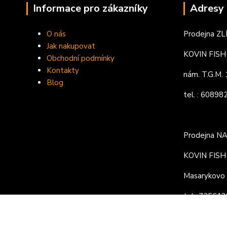
Informace pro zákazníky
Adresy 
O nás
Prodejna ZL
Jak nakupovat
KOVIN FISH s
Obchodní podmínky
Kontakty
nám. T.G.M
Blog
tel. : 6089
Prodejna N
KOVIN FISH s
Masarykovo 
tel.: 72561