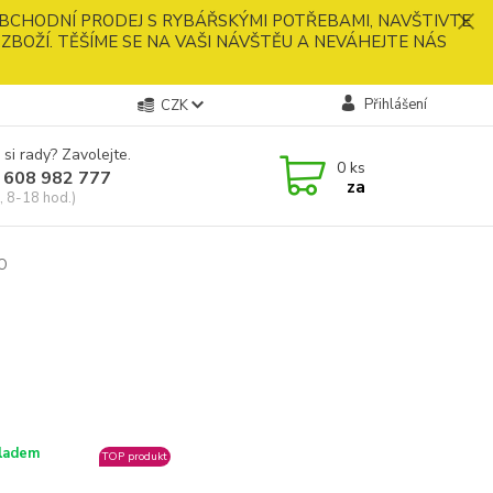
BCHODNÍ PRODEJ S RYBÁŘSKÝMI POTŘEBAMI, NAVŠTIVTE
ZBOŽÍ. TĚŠÍME SE NA VAŠI NÁVŠTĚU A NEVÁHEJTE NÁS
Přihlášení
CZK
 si rady? Zavolejte.
0
ks
 608 982 777
za
, 8-18 hod.)
O
ladem
TOP produkt