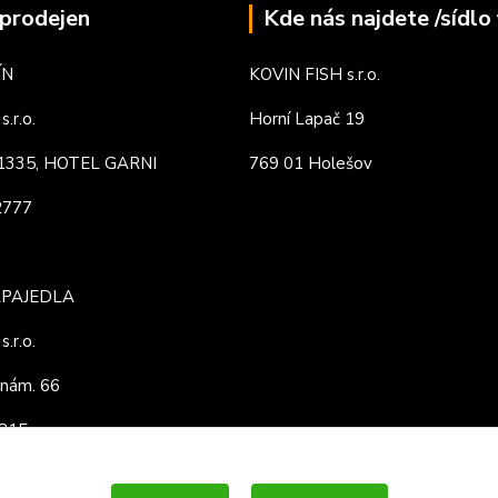
prodejen
Kde nás najdete /sídlo 
ÍN
KOVIN FISH s.r.o.
.r.o.
Horní Lapač 19
. 1335, HOTEL GARNI
769 01 Holešov
82777
APAJEDLA
.r.o.
nám. 66
3815