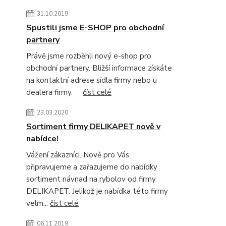
31.10.2019
Spustili jsme E-SHOP pro obchodní
partnery
Právě jsme rozběhli nový e-shop pro
obchodní partnery. Bližší informace získáte
na kontaktní adrese sídla firmy nebo u
dealera firmy.
číst celé
23.03.2020
Sortiment firmy DELIKAPET nově v
nabídce!
Vážení zákazníci. Nově pro Vás
připravujeme a zařazujeme do nabídky
sortiment návnad na rybolov od firmy
DELIKAPET. Jelikož je nabídka této firmy
velm...
číst celé
06.11.2019