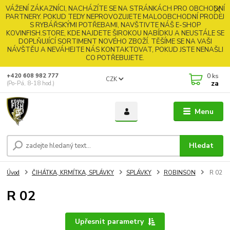
VÁŽENÍ ZÁKAZNÍCI, NACHÁZÍTE SE NA STRÁNKÁCH PRO OBCHODNÍ
PARTNERY. POKUD TEDY NEPROVOZUJETE MALOOBCHODNÍ PRODEJ
S RYBÁŘSKÝMI POTŘEBAMI, NAVŠTIVTE NÁŠ E-SHOP
KOVINFISH.STORE, KDE NAJDETE ŠIROKOU NABÍDKU A NEUSTÁLE SE
DOPLŇUJÍCÍ SORTIMENT NOVÉHO ZBOŽÍ. TĚŠÍME SE NA VAŠI
NÁVŠTĚU A NEVÁHEJTE NÁS KONTAKTOVAT, POKUD JSTE NENAŠLI
CO POTŘEBUJETE.
0
ks
+420 608 982 777
CZK
za
(Po-Pá, 8-18 hod.)
Menu
Hledat
Úvod
ČIHÁTKA, KRMÍTKA, SPLÁVKY
SPLÁVKY
ROBINSON
R 02
R 02
Upřesnit parametry