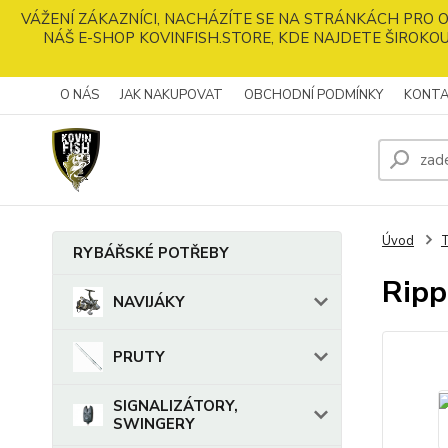
VÁŽENÍ ZÁKAZNÍCI, NACHÁZÍTE SE NA STRÁNKÁCH PRO
NÁŠ E-SHOP KOVINFISH.STORE, KDE NAJDETE ŠIROKOU
O NÁS
JAK NAKUPOVAT
OBCHODNÍ PODMÍNKY
KONTA
Úvod
RYBÁŘSKÉ POTŘEBY
Ripp
NAVIJÁKY
PRUTY
SIGNALIZÁTORY,
SWINGERY