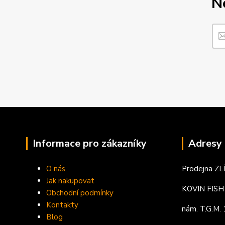
N
Informace pro zákazníky
Adresy 
O nás
Prodejna ZL
Jak nakupovat
KOVIN FISH s
Obchodní podmínky
Kontakty
nám. T.G.M
Blog