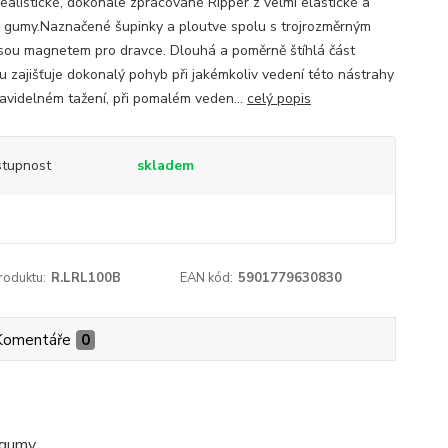
realistické, dokonale zpracované Ripper z velmi elastické a
 gumy.Naznačené šupinky a ploutve spolu s trojrozměrným
sou magnetem pro dravce. Dlouhá a poměrně štíhlá část
u zajišťuje dokonalý pohyb při jakémkoliv vedení této nástrahy
pravidelném tažení, při pomalém veden...
celý popis
tupnost
skladem
roduktu:
R.LRL100B
EAN kód:
5901779630830
Komentáře
0
 gumy.