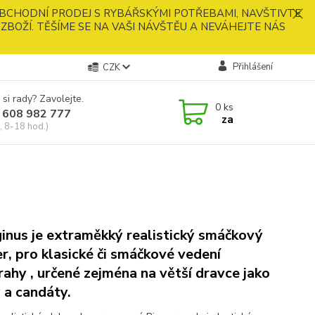
BCHODNÍ PRODEJ S RYBÁŘSKÝMI POTŘEBAMI, NAVŠTIVTE
ZBOŽÍ. TĚŠÍME SE NA VAŠI NÁVŠTĚU A NEVÁHEJTE NÁS
Přihlášení
CZK
 si rady? Zavolejte.
0
ks
 608 982 777
za
, 8-18 hod.)
inus je extraměkký realistický smáčkový
er, pro klasické či smáčkové vedení
rahy , určené zejména na větší dravce jako
y a candáty.