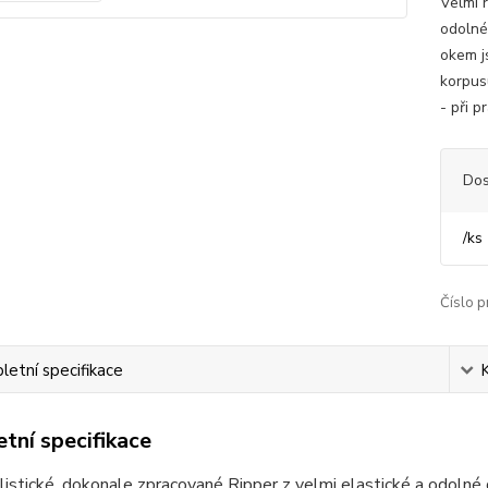
Velmi 
odolné
okem j
korpus
- při 
Dos
/
ks
Číslo p
etní specifikace
tní specifikace
listické, dokonale zpracované Ripper z velmi elastické a odolné