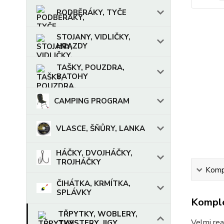
PODBĚRÁKY, TYČE
STOJANY, VIDLIČKY,
HRAZDY
TAŠKY, POUZDRA,
BATOHY
CAMPING PROGRAM
VLASCE, ŠŇŮRY, LANKA
HÁČKY, DVOJHÁČKY,
TROJHÁČKY
Kompl
ČIHÁTKA, KRMÍTKA,
SPLÁVKY
Komple
TŘPYTKY, WOBLERY,
Velmi rea
TWISTERY, JIGY