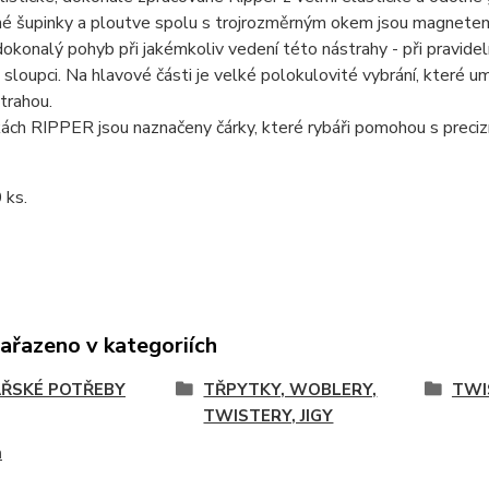
é šupinky a ploutve spolu s trojrozměrným okem jsou magnetem 
 dokonalý pohyb při jakémkoliv vedení této nástrahy - při pravide
 sloupci. Na hlavové části je velké polokulovité vybrání, které u
strahou.
ách RIPPER jsou naznačeny čárky, které rybáři pomohou s preciz
 ks.
zařazeno v kategoriích
ŘSKÉ POTŘEBY
TŘPYTKY, WOBLERY,
TWI
TWISTERY, JIGY
m