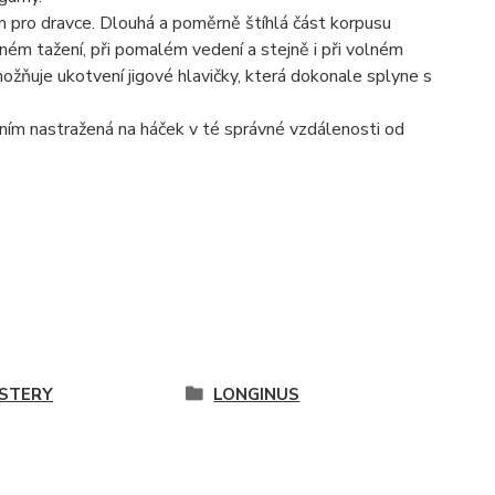
pro dravce. Dlouhá a poměrně štíhlá část korpusu
lném tažení, při pomalém vedení a stejně i při volném
možňuje ukotvení jigové hlavičky, která dokonale splyne s
ním nastražená na háček v té správné vzdálenosti od
STERY
LONGINUS