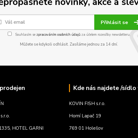
epropásněte novinky, akce a slev
Přihlásit se
Souhlasím se
zpracováním osobních údajů
za účelem rozesílky newsletteru.
Můžete se kdykoli odhlásit. Zasíláme jednou za 14 dní.
prodejen
Kde nás najdete /sídlo 
ÍN
KOVIN FISH s.r.o.
.r.o.
Horní Lapač 19
. 1335, HOTEL GARNI
769 01 Holešov