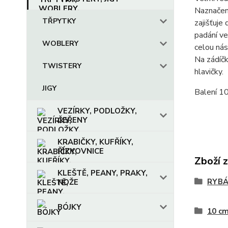
Naznačen
TŘPYTKY
zajišťuje
padání ve
WOBLERY
celou ná
Na zádíčk
TWISTERY
hlavičky.
JIGY
Balení 10
VEZÍRKY, PODLOŽKY,
ČEŘENY
KRABIČKY, KUFŘÍKY,
ŘÍZKOVNICE
Zboží 
KLEŠTĚ, PEANY, PRAKY,
RYBÁ
NOŽE
BÓJKY
10 c