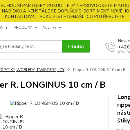
 OBCHODNÍ PARTNERY. POKUD TEDY NEPROVOZUJETE MALOO
 NABÍDKU A NEUSTÁLE SE DOPLŇUJÍCÍ SORTIMENT NOVÉHO 
KONTAKTOVAT, POKUD JSTE NENAŠLI CO POTŘEBUJETE.
KTY
PRODEJNY
Novinky
Nevíte
Hledat
+420
(Po-Pá
TŘPYTKY, WOBLERY, TWISTERY, JIGY
Ripper R. LONGINUS 10 cm / B
er R. LONGINUS 10 cm / B
Long
ripp
nást
štik