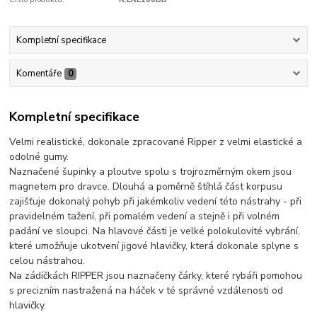
Kompletní specifikace
Komentáře
0
Kompletní specifikace
Velmi realistické, dokonale zpracované Ripper z velmi elastické a
odolné gumy.
Naznačené šupinky a ploutve spolu s trojrozměrným okem jsou
magnetem pro dravce. Dlouhá a poměrně štíhlá část korpusu
zajišťuje dokonalý pohyb při jakémkoliv vedení této nástrahy - při
pravidelném tažení, při pomalém vedení a stejně i při volném
padání ve sloupci. Na hlavové části je velké polokulovité vybrání,
které umožňuje ukotvení jigové hlavičky, která dokonale splyne s
celou nástrahou.
Na zádíčkách RIPPER jsou naznačeny čárky, které rybáři pomohou
s precizním nastražená na háček v té správné vzdálenosti od
hlavičky.