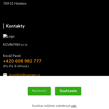
769 01 Holešov
Kontakty
KOVIN FISH s.r.o.
Kováč Pavel
+420 608 982 777
(Po-Pá, 8-18 hod.)
kovinfish@seznam.cz
Souhlasím
Nastavení
Souhlas můžete odmítnout
zde
.