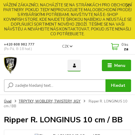
VÁŽENÍ ZÁKAZNÍCI, NACHÁZÍTE SE NA STRÁNKÁCH PRO OBCHODNÍ
PARTNERY. POKUD TEDY NEPROVOZUJETE MALOOBCHODNÍ PRODEJ
S RYBÁŘSKÝMI POTŘEBAMI, NAVŠTIVTE NÁŠ E-SHOP
KOVINFISH.STORE, KDE NAJDETE ŠIROKOU NABÍDKU A NEUSTÁLE SE
DOPLŇUJÍCÍ SORTIMENT NOVÉHO ZBOŽÍ. TĚŠÍME SE NA VAŠI
NÁVŠTĚU A NEVÁHEJTE NÁS KONTAKTOVAT, POKUD JSTE NENAŠLI
CO POTŘEBUJETE.
0
ks
+420 608 982 777
CZK
za
(Po-Pá, 8-18 hod.)
Menu
Hledat
Úvod
TŘPYTKY, WOBLERY, TWISTERY, JIGY
Ripper R. LONGINUS 10
cm / BB
Ripper R. LONGINUS 10 cm / BB