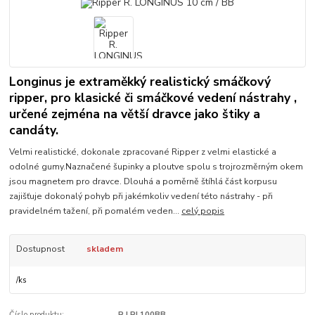
Longinus je extraměkký realistický smáčkový
ripper, pro klasické či smáčkové vedení nástrahy ,
určené zejména na větší dravce jako štiky a
candáty.
Velmi realistické, dokonale zpracované Ripper z velmi elastické a
odolné gumy.Naznačené šupinky a ploutve spolu s trojrozměrným okem
jsou magnetem pro dravce. Dlouhá a poměrně štíhlá část korpusu
zajišťuje dokonalý pohyb při jakémkoliv vedení této nástrahy - při
pravidelném tažení, při pomalém veden...
celý popis
Dostupnost
skladem
/
ks
Číslo produktu:
R.LRL100BB