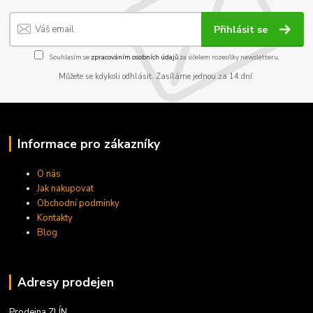
Přihlásit se
Souhlasím se
zpracováním osobních údajů
za účelem rozesílky newsletteru.
Můžete se kdykoli odhlásit. Zasíláme jednou za 14 dní.
Informace pro zákazníky
O nás
Jak nakupovat
Obchodní podmínky
Kontakty
Blog
Adresy prodejen
Prodejna ZLÍN