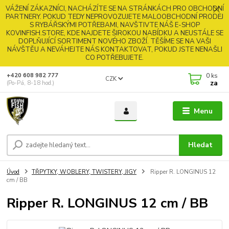
VÁŽENÍ ZÁKAZNÍCI, NACHÁZÍTE SE NA STRÁNKÁCH PRO OBCHODNÍ
PARTNERY. POKUD TEDY NEPROVOZUJETE MALOOBCHODNÍ PRODEJ
S RYBÁŘSKÝMI POTŘEBAMI, NAVŠTIVTE NÁŠ E-SHOP
KOVINFISH.STORE, KDE NAJDETE ŠIROKOU NABÍDKU A NEUSTÁLE SE
DOPLŇUJÍCÍ SORTIMENT NOVÉHO ZBOŽÍ. TĚŠÍME SE NA VAŠI
NÁVŠTĚU A NEVÁHEJTE NÁS KONTAKTOVAT, POKUD JSTE NENAŠLI
CO POTŘEBUJETE.
0
ks
+420 608 982 777
CZK
za
(Po-Pá, 8-18 hod.)
Menu
Hledat
Úvod
TŘPYTKY, WOBLERY, TWISTERY, JIGY
Ripper R. LONGINUS 12
cm / BB
Ripper R. LONGINUS 12 cm / BB