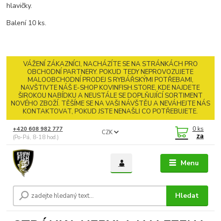
hlavičky.
Balení 10 ks.
VÁŽENÍ ZÁKAZNÍCI, NACHÁZÍTE SE NA STRÁNKÁCH PRO
OBCHODNÍ PARTNERY. POKUD TEDY NEPROVOZUJETE
MALOOBCHODNÍ PRODEJ S RYBÁŘSKÝMI POTŘEBAMI,
NAVŠTIVTE NÁŠ E-SHOP KOVINFISH.STORE, KDE NAJDETE
ŠIROKOU NABÍDKU A NEUSTÁLE SE DOPLŇUJÍCÍ SORTIMENT
NOVÉHO ZBOŽÍ. TĚŠÍME SE NA VAŠI NÁVŠTĚU A NEVÁHEJTE NÁS
KONTAKTOVAT, POKUD JSTE NENAŠLI CO POTŘEBUJETE.
0
ks
+420 608 982 777
CZK
za
(Po-Pá, 8-18 hod.)
Menu
Hledat