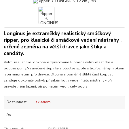
Longinus je extraměkký realistický smáčkový
ripper, pro klasické či smáčkové vedení nástrahy ,
určené zejména na větší dravce jako štiky a
candáty.
Velmi realistické, dokonale zpracované Ripper z velmi elastické a
odolné gumy.Naznačené šupinky a ploutve spolu s trojrozměrným okem
jsou magnetem pro dravce. Dlouhá a poměrně štíhlá část korpusu
zajišťuje dokonalý pohyb při jakémkoliv vedení této nástrahy - při
pravidelném tažení, při pomalém ved...
celý popis
Dostupnost
skladem
/
ks
Číslo produktu:
R.LRL120BB