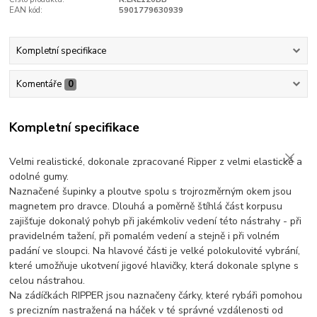
EAN kód:
5901779630939
Kompletní specifikace
Komentáře
0
Kompletní specifikace
Velmi realistické, dokonale zpracované Ripper z velmi elastické a
odolné gumy.
Naznačené šupinky a ploutve spolu s trojrozměrným okem jsou
magnetem pro dravce. Dlouhá a poměrně štíhlá část korpusu
zajišťuje dokonalý pohyb při jakémkoliv vedení této nástrahy - při
pravidelném tažení, při pomalém vedení a stejně i při volném
padání ve sloupci. Na hlavové části je velké polokulovité vybrání,
které umožňuje ukotvení jigové hlavičky, která dokonale splyne s
celou nástrahou.
Na zádíčkách RIPPER jsou naznačeny čárky, které rybáři pomohou
s precizním nastražená na háček v té správné vzdálenosti od