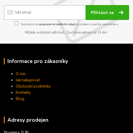
Přihlásit se
Souhlasím se
zpracováním osobních údajů
za účelem rozesílky newsletteru.
Můžete se kdykoli odhlásit. Zasíláme jednou za 14 dní.
Informace pro zákazníky
O nás
Jak nakupovat
Obchodní podmínky
Kontakty
Blog
Adresy prodejen
Prodejna ZLÍN