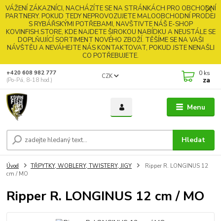
VÁŽENÍ ZÁKAZNÍCI, NACHÁZÍTE SE NA STRÁNKÁCH PRO OBCHODNÍ
PARTNERY. POKUD TEDY NEPROVOZUJETE MALOOBCHODNÍ PRODEJ
S RYBÁŘSKÝMI POTŘEBAMI, NAVŠTIVTE NÁŠ E-SHOP
KOVINFISH.STORE, KDE NAJDETE ŠIROKOU NABÍDKU A NEUSTÁLE SE
DOPLŇUJÍCÍ SORTIMENT NOVÉHO ZBOŽÍ. TĚŠÍME SE NA VAŠI
NÁVŠTĚU A NEVÁHEJTE NÁS KONTAKTOVAT, POKUD JSTE NENAŠLI
CO POTŘEBUJETE.
0
ks
+420 608 982 777
CZK
za
(Po-Pá, 8-18 hod.)
Menu
Hledat
Úvod
TŘPYTKY, WOBLERY, TWISTERY, JIGY
Ripper R. LONGINUS 12
cm / MO
Ripper R. LONGINUS 12 cm / MO