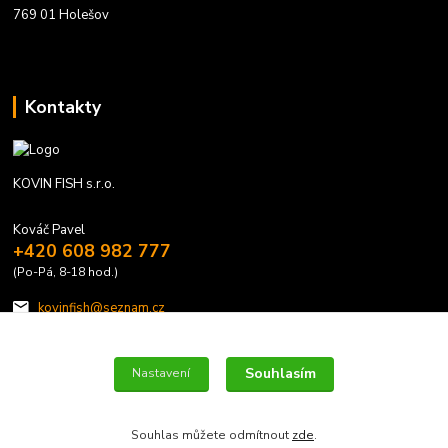
769 01 Holešov
Kontakty
KOVIN FISH s.r.o.
Kováč Pavel
+420 608 982 777
(Po-Pá, 8-18 hod.)
kovinfish@seznam.cz
Souhlasím
Nastavení
Souhlas můžete odmítnout
zde
.