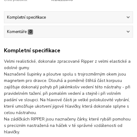
Kompletní specifikace
Komentáře
0
Kompletní specifikace
Velmi realistické, dokonale zpracované Ripper z velmi elastické a
odolné gumy.
Naznačené šupinky a ploutve spolu s trojrozměrným okem jsou
magnetem pro dravce. Dlouhá a poměrně štíhlá část korpusu
zajišťuje dokonalý pohyb při jakémkoliv vedení této nástrahy - při
pravidelném tažení, při pomalém vedení a stejně i při volném
padání ve sloupci. Na hlavové části je velké polokulovité vybrání,
které umožňuje ukotvení jigové hlavičky, která dokonale splyne s
celou nástrahou.
Na zádíčkách RIPPER jsou naznačeny čárky, které rybáři pomohou
s precizním nastražená na háček v té správné vzdálenosti od
hlavičky.