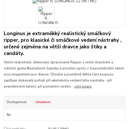
Longinus je extraměkký realistický smáčkový
ripper, pro klasické či smáčkové vedení nástrahy ,
určené zejména na větší dravce jako štiky a
candáty.
Velmi realistické, dokonale zpracované Ripper z velmi elastické a
odolné gumy.Naznačené šupinky a ploutve spolu s trojrozměrným okem
jsou magnetem pro dravce. Dlouhá a poměrně štíhlá část korpusu
zajišťuje dokonalý pohyb při jakémkoliv vedení této nástrahy - při
pravidelném tažení, při pomalém veden...
celý popis
Dostupnost
skladem
/
ks
Číslo produktu:
R.LRL120MO