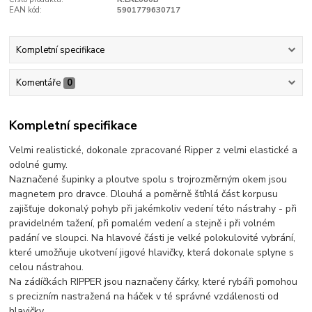
EAN kód:
5901779630717
Kompletní specifikace
Komentáře
0
Kompletní specifikace
Velmi realistické, dokonale zpracované Ripper z velmi elastické a
odolné gumy.
Naznačené šupinky a ploutve spolu s trojrozměrným okem jsou
magnetem pro dravce. Dlouhá a poměrně štíhlá část korpusu
zajišťuje dokonalý pohyb při jakémkoliv vedení této nástrahy - při
pravidelném tažení, při pomalém vedení a stejně i při volném
padání ve sloupci. Na hlavové části je velké polokulovité vybrání,
které umožňuje ukotvení jigové hlavičky, která dokonale splyne s
celou nástrahou.
Na zádíčkách RIPPER jsou naznačeny čárky, které rybáři pomohou
s precizním nastražená na háček v té správné vzdálenosti od
hlavičky.