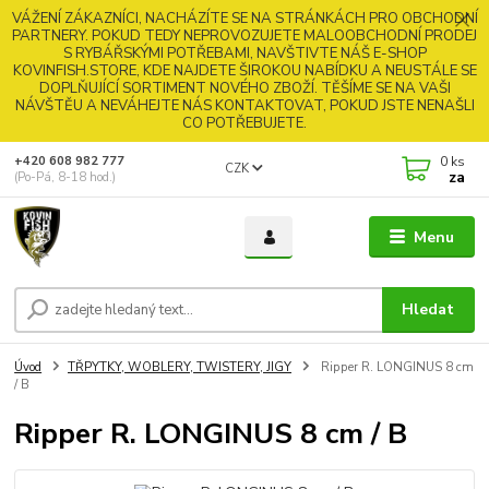
VÁŽENÍ ZÁKAZNÍCI, NACHÁZÍTE SE NA STRÁNKÁCH PRO OBCHODNÍ
PARTNERY. POKUD TEDY NEPROVOZUJETE MALOOBCHODNÍ PRODEJ
S RYBÁŘSKÝMI POTŘEBAMI, NAVŠTIVTE NÁŠ E-SHOP
KOVINFISH.STORE, KDE NAJDETE ŠIROKOU NABÍDKU A NEUSTÁLE SE
DOPLŇUJÍCÍ SORTIMENT NOVÉHO ZBOŽÍ. TĚŠÍME SE NA VAŠI
NÁVŠTĚU A NEVÁHEJTE NÁS KONTAKTOVAT, POKUD JSTE NENAŠLI
CO POTŘEBUJETE.
0
ks
+420 608 982 777
CZK
za
(Po-Pá, 8-18 hod.)
Menu
Hledat
Úvod
TŘPYTKY, WOBLERY, TWISTERY, JIGY
Ripper R. LONGINUS 8 cm
/ B
Ripper R. LONGINUS 8 cm / B