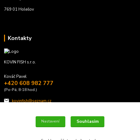
769 01 Holešov
Kontakty
KOVIN FISH s.r.o.
Kováč Pavel
+420 608 982 777
(Po-Pá, 8-18 hod.)
kovinfish@seznam.cz
Souhlasím
Nastavení