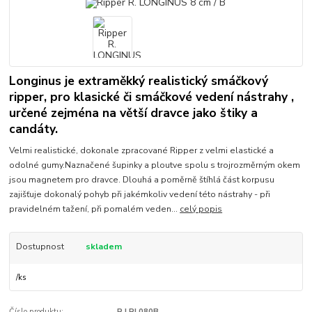
Longinus je extraměkký realistický smáčkový
ripper, pro klasické či smáčkové vedení nástrahy ,
určené zejména na větší dravce jako štiky a
candáty.
Velmi realistické, dokonale zpracované Ripper z velmi elastické a
odolné gumy.Naznačené šupinky a ploutve spolu s trojrozměrným okem
jsou magnetem pro dravce. Dlouhá a poměrně štíhlá část korpusu
zajišťuje dokonalý pohyb při jakémkoliv vedení této nástrahy - při
pravidelném tažení, při pomalém veden...
celý popis
Dostupnost
skladem
/
ks
Číslo produktu:
R.LRL080B