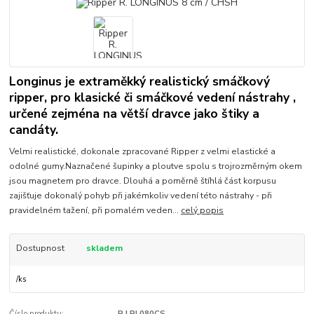
Longinus je extraměkký realistický smáčkový
ripper, pro klasické či smáčkové vedení nástrahy ,
určené zejména na větší dravce jako štiky a
candáty.
Velmi realistické, dokonale zpracované Ripper z velmi elastické a
odolné gumy.Naznačené šupinky a ploutve spolu s trojrozměrným okem
jsou magnetem pro dravce. Dlouhá a poměrně štíhlá část korpusu
zajišťuje dokonalý pohyb při jakémkoliv vedení této nástrahy - při
pravidelném tažení, při pomalém veden...
celý popis
Dostupnost
skladem
/
ks
Číslo produktu:
R.LRL080CS