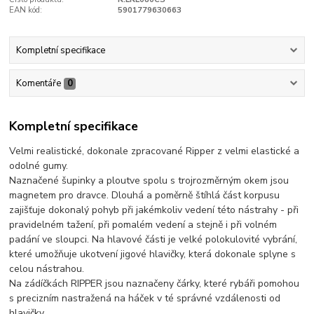
EAN kód:
5901779630663
Kompletní specifikace
Komentáře
0
Kompletní specifikace
Velmi realistické, dokonale zpracované Ripper z velmi elastické a
odolné gumy.
Naznačené šupinky a ploutve spolu s trojrozměrným okem jsou
magnetem pro dravce. Dlouhá a poměrně štíhlá část korpusu
zajišťuje dokonalý pohyb při jakémkoliv vedení této nástrahy - při
pravidelném tažení, při pomalém vedení a stejně i při volném
padání ve sloupci. Na hlavové části je velké polokulovité vybrání,
které umožňuje ukotvení jigové hlavičky, která dokonale splyne s
celou nástrahou.
Na zádíčkách RIPPER jsou naznačeny čárky, které rybáři pomohou
s precizním nastražená na háček v té správné vzdálenosti od
hlavičky.