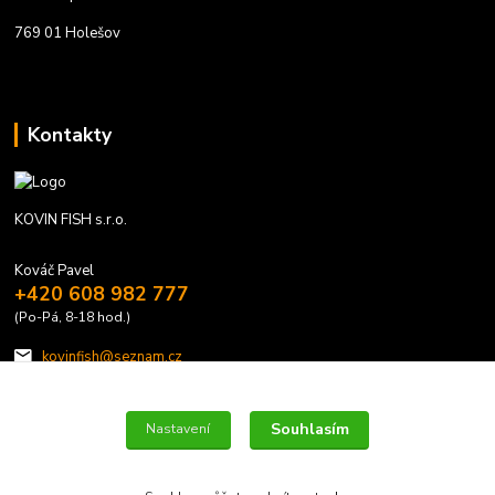
769 01 Holešov
Kontakty
KOVIN FISH s.r.o.
Kováč Pavel
+420 608 982 777
(Po-Pá, 8-18 hod.)
kovinfish@seznam.cz
Souhlasím
Nastavení