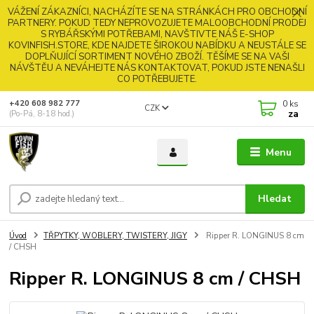
VÁŽENÍ ZÁKAZNÍCI, NACHÁZÍTE SE NA STRÁNKÁCH PRO OBCHODNÍ
PARTNERY. POKUD TEDY NEPROVOZUJETE MALOOBCHODNÍ PRODEJ
S RYBÁŘSKÝMI POTŘEBAMI, NAVŠTIVTE NÁŠ E-SHOP
KOVINFISH.STORE, KDE NAJDETE ŠIROKOU NABÍDKU A NEUSTÁLE SE
DOPLŇUJÍCÍ SORTIMENT NOVÉHO ZBOŽÍ. TĚŠÍME SE NA VAŠI
NÁVŠTĚU A NEVÁHEJTE NÁS KONTAKTOVAT, POKUD JSTE NENAŠLI
CO POTŘEBUJETE.
0
ks
+420 608 982 777
CZK
za
(Po-Pá, 8-18 hod.)
Menu
Hledat
Úvod
TŘPYTKY, WOBLERY, TWISTERY, JIGY
Ripper R. LONGINUS 8 cm
/ CHSH
Ripper R. LONGINUS 8 cm / CHSH