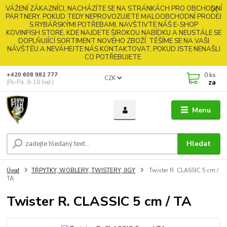
VÁŽENÍ ZÁKAZNÍCI, NACHÁZÍTE SE NA STRÁNKÁCH PRO OBCHODNÍ
PARTNERY. POKUD TEDY NEPROVOZUJETE MALOOBCHODNÍ PRODEJ
S RYBÁŘSKÝMI POTŘEBAMI, NAVŠTIVTE NÁŠ E-SHOP
KOVINFISH.STORE, KDE NAJDETE ŠIROKOU NABÍDKU A NEUSTÁLE SE
DOPLŇUJÍCÍ SORTIMENT NOVÉHO ZBOŽÍ. TĚŠÍME SE NA VAŠI
NÁVŠTĚU A NEVÁHEJTE NÁS KONTAKTOVAT, POKUD JSTE NENAŠLI
CO POTŘEBUJETE.
0
ks
+420 608 982 777
CZK
za
(Po-Pá, 8-18 hod.)
Menu
Hledat
Úvod
TŘPYTKY, WOBLERY, TWISTERY, JIGY
Twister R. CLASSIC 5 cm /
TA
Twister R. CLASSIC 5 cm / TA