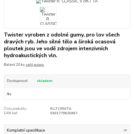
Twister vyroben z odolné gumy, pro lov všech
dravých ryb. Jeho silné tělo a široká ocasová
ploutek jsou ve vodě zdrojem intenzivních
hydroakustických vln.
Balení 20 ks
celý popis
Dostupnost
skladem
/
ks
Číslo produktu:
R.LTC050TA
EAN kód:
5901779625867
Kompletní specifikace