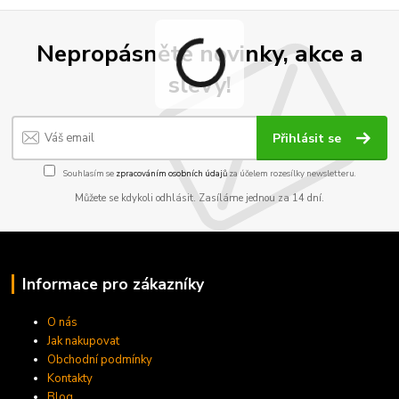
Nepropásněte novinky, akce a
slevy!
Přihlásit se
Souhlasím se
zpracováním osobních údajů
za účelem rozesílky newsletteru.
Můžete se kdykoli odhlásit. Zasíláme jednou za 14 dní.
Informace pro zákazníky
O nás
Jak nakupovat
Obchodní podmínky
Kontakty
Blog