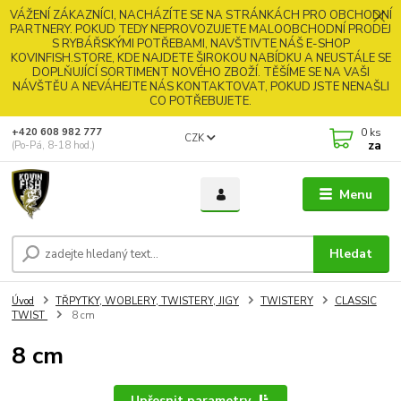
VÁŽENÍ ZÁKAZNÍCI, NACHÁZÍTE SE NA STRÁNKÁCH PRO OBCHODNÍ
PARTNERY. POKUD TEDY NEPROVOZUJETE MALOOBCHODNÍ PRODEJ
S RYBÁŘSKÝMI POTŘEBAMI, NAVŠTIVTE NÁŠ E-SHOP
KOVINFISH.STORE, KDE NAJDETE ŠIROKOU NABÍDKU A NEUSTÁLE SE
DOPLŇUJÍCÍ SORTIMENT NOVÉHO ZBOŽÍ. TĚŠÍME SE NA VAŠI
NÁVŠTĚU A NEVÁHEJTE NÁS KONTAKTOVAT, POKUD JSTE NENAŠLI
CO POTŘEBUJETE.
0
ks
+420 608 982 777
CZK
za
(Po-Pá, 8-18 hod.)
Menu
Hledat
Úvod
TŘPYTKY, WOBLERY, TWISTERY, JIGY
TWISTERY
CLASSIC
TWIST
8 cm
8 cm
Upřesnit parametry