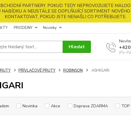
 OBCHODNÍ PARTNERY. POKUD TEDY NEPROVOZUJETE MALOO
 NABÍDKU A NEUSTÁLE SE DOPLŇUJÍCÍ SORTIMENT NOVÉHO 
KONTAKTOVAT, POKUD JSTE NENAŠLI CO POTŘEBUJETE.
KTY
PRODEJNY
Novinky
Nevíte
Hledat
+420
(Po-Pá
PRUTY
PŘÍVLAČOVÉ PRUTY
ROBINSON
ASHIGARI
IGARI
adem
Novinka
Akce
Doprava ZDARMA
TOP 