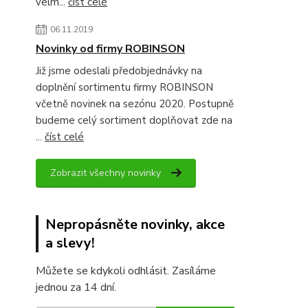
velm...
číst celé
06.11.2019
Novinky od firmy ROBINSON
Již jsme odeslali předobjednávky na
doplnění sortimentu firmy ROBINSON
včetně novinek na sezónu 2020. Postupně
budeme celý sortiment doplňovat zde na
...
číst celé
Zobrazit všechny novinky
Nepropásněte novinky, akce
a slevy!
Můžete se kdykoli odhlásit. Zasíláme
jednou za 14 dní.