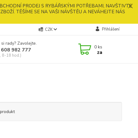
BCHODNÍ PRODEJ S RYBÁŘSKÝMI POTŘEBAMI, NAVŠTIVTE
ZBOŽÍ. TĚŠÍME SE NA VAŠI NÁVŠTĚU A NEVÁHEJTE NÁS
Přihlášení
CZK
 si rady? Zavolejte.
0
ks
 608 982 777
za
, 8-18 hod.)
produkt