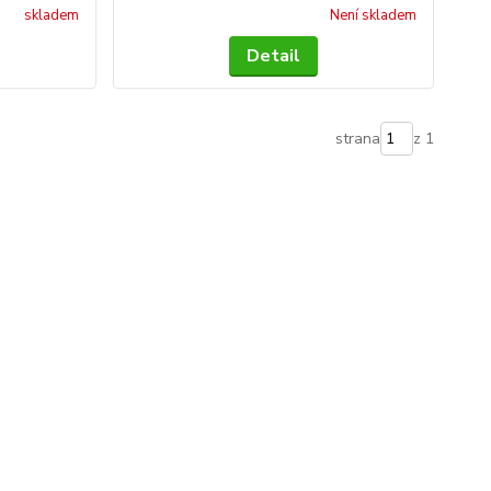
skladem
Není skladem
Detail
strana
z 1