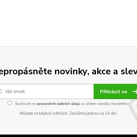
epropásněte novinky, akce a slev
Přihlásit se
Souhlasím se
zpracováním osobních údajů
za účelem rozesílky newsletteru.
Můžete se kdykoli odhlásit. Zasíláme jednou za 14 dní.