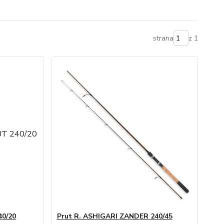
strana
z 1
40/20
Prut R. ASHIGARI ZANDER 240/45