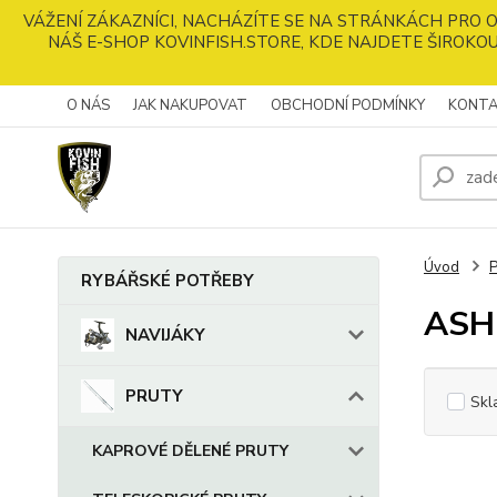
VÁŽENÍ ZÁKAZNÍCI, NACHÁZÍTE SE NA STRÁNKÁCH PRO
NÁŠ E-SHOP KOVINFISH.STORE, KDE NAJDETE ŠIROKOU
O NÁS
JAK NAKUPOVAT
OBCHODNÍ PODMÍNKY
KONTA
Úvod
RYBÁŘSKÉ POTŘEBY
ASH
NAVIJÁKY
PRUTY
Skl
KAPROVÉ DĚLENÉ PRUTY