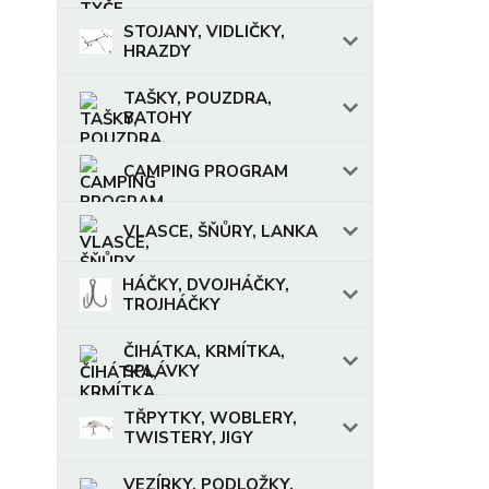
STOJANY, VIDLIČKY,
HRAZDY
TAŠKY, POUZDRA,
BATOHY
CAMPING PROGRAM
VLASCE, ŠŇŮRY, LANKA
HÁČKY, DVOJHÁČKY,
TROJHÁČKY
ČIHÁTKA, KRMÍTKA,
SPLÁVKY
TŘPYTKY, WOBLERY,
TWISTERY, JIGY
VEZÍRKY, PODLOŽKY,