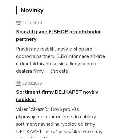
Novinky
31.10.2019
Spustili jsme E-SHOP pro obchodní
partnery
Právě jsme rozběhli nový e-shop pro
obchodní partnery. Bližší informace získáte
na kontaktní adrese sídla firmy nebo u
dealera firmy.
číst celé
23.03.2020
Sortiment firmy DELIKAPET nově v
nabídce!
Vážení zákazníci. Nově pro Vás
připravujeme a zařazujeme do nabídky
sortiment návnad na rybolov od firmy
DELIKAPET. Jelikož je nabídka této firmy