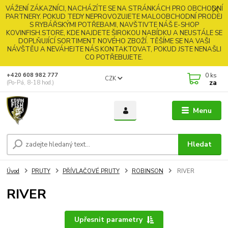
VÁŽENÍ ZÁKAZNÍCI, NACHÁZÍTE SE NA STRÁNKÁCH PRO OBCHODNÍ
PARTNERY. POKUD TEDY NEPROVOZUJETE MALOOBCHODNÍ PRODEJ
S RYBÁŘSKÝMI POTŘEBAMI, NAVŠTIVTE NÁŠ E-SHOP
KOVINFISH.STORE, KDE NAJDETE ŠIROKOU NABÍDKU A NEUSTÁLE SE
DOPLŇUJÍCÍ SORTIMENT NOVÉHO ZBOŽÍ. TĚŠÍME SE NA VAŠI
NÁVŠTĚU A NEVÁHEJTE NÁS KONTAKTOVAT, POKUD JSTE NENAŠLI
CO POTŘEBUJETE.
0
ks
+420 608 982 777
CZK
za
(Po-Pá, 8-18 hod.)
Menu
Hledat
Úvod
PRUTY
PŘÍVLAČOVÉ PRUTY
ROBINSON
RIVER
RIVER
Upřesnit parametry