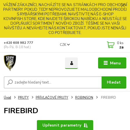
VÁŽENÍ ZÁKAZNÍCI, NACHÁZÍTE SE NA STRÁNKÁCH PRO OBCHODNÍ
PARTNERY. POKUD TEDY NEPROVOZUJETE MALOOBCHODNÍ PRODEJ
S RYBÁŘSKÝMI POTŘEBAMI, NAVŠTIVTE NÁŠ E-SHOP
KOVINFISH.STORE, KDE NAJDETE ŠIROKOU NABÍDKU A NEUSTÁLE SE
DOPLŇUJÍCÍ SORTIMENT NOVÉHO ZBOŽÍ. TĚŠÍME SE NA VAŠI
NÁVŠTĚU A NEVÁHEJTE NÁS KONTAKTOVAT, POKUD JSTE NENAŠLI
CO POTŘEBUJETE.
0
ks
+420 608 982 777
CZK
za
(Po-Pá, 8-18 hod.)
Menu
Hledat
Úvod
PRUTY
PŘÍVLAČOVÉ PRUTY
ROBINSON
FIREBIRD
FIREBIRD
Upřesnit parametry